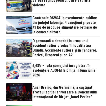
Bărbat reținut pentru lovire sau alte
violențe
Controale DSVSA la evenimente publice
din județul Ialomița: 4 sancțiuni și peste
43 kg de produse alimentare retrase de
la comercializare
O persoană a decedat în urma unui
accident rutier produs în localitatea
Grindu. Accidente rutiere și în Țăndărei,
Perieți, Broșteni și pe A2
5,68% – rata şomajului înregistrat în
evidenţele AJOFM Ialomița în luna iunie
2026
Anar Bramo, din Germania, a câștigat
Trofeul ediției aniversare a Concursului
Internațional de Dirijat „Ionel Perlea”