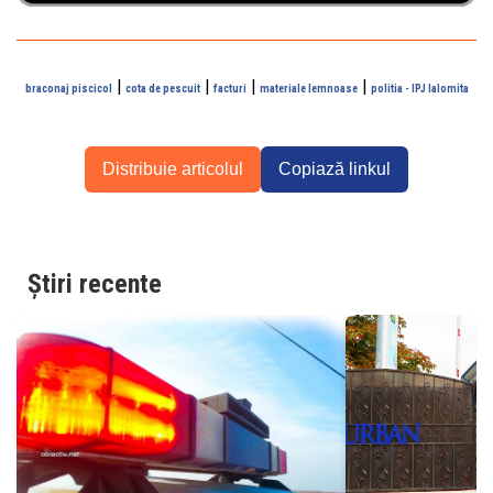
|
|
|
|
braconaj piscicol
cota de pescuit
facturi
materiale lemnoase
politia - IPJ Ialomita
Distribuie articolul
Copiază linkul
Știri recente