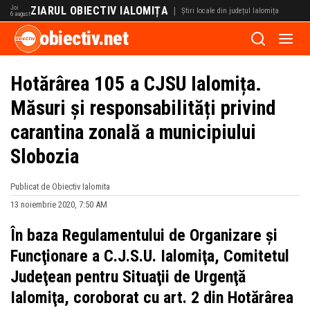
Joi
ZIARUL OBIECTIV IALOMIȚA
|
Știri locale din județul Ialomița
6 august
obiectiv.net
Hotărârea 105 a CJSU Ialomița.
Măsuri și responsabilități privind
carantina zonală a municipiului
Slobozia
Publicat de Obiectiv Ialomita
13 noiembrie 2020, 7:50 AM
În baza Regulamentului de Organizare şi
Funcţionare a C.J.S.U. Ialomiţa, Comitetul
Judeţean pentru Situaţii de Urgenţă
Ialomiţa, coroborat cu art. 2 din Hotărârea