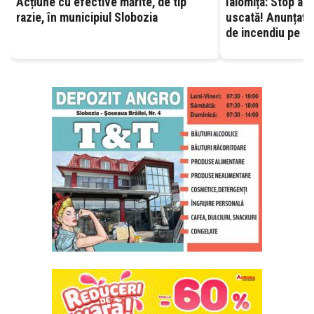
Acțiune cu efective mărite, de tip
Ialomița: Stop ard
razie, în municipiul Slobozia
uscată! Anunțați 
de incendiu pe ca