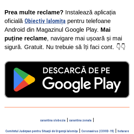
Prea multe reclame?
Instalează aplicația
oficială
Obiectiv Ialomița
pentru telefoane
Android din Magazinul Google Play.
Mai
puține reclame
, navigare mai ușoară și mai
sigură. Gratuit. Nu trebuie să îți faci cont. 👇👇
|
|
carantina slobozia
carantina zonala
|
|
Comitetul Judeţean pentru Situaţii de Urgenţă Ialomiţa
Coronavirus (COVID-19)
hotarare