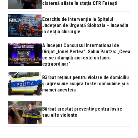
cisternă aflate în stația CFR Fetești
Exercițiu de intervenție la Spitalul
Județean de Urgență Slobozia – incendiu
în secția chirurgie
A început Concursul Internațional de
Dirijat „Ionel Perlea”. Sabin Păutza: „Ceea
ce se întâmplă aici este un lucru
extraordinar”
Bărbat reținut pentru violare de domiciliu
și agresiune asupra fostei concubine și a
mamei acesteia
Bărbat arestat preventiv pentru lovire
sau alte violențe