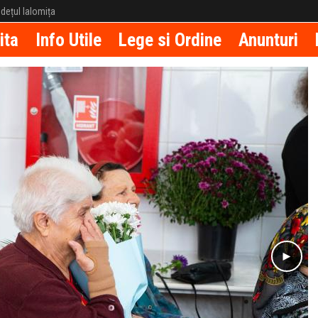
județul Ialomița
ita
Info Utile
Lege si Ordine
Anunturi