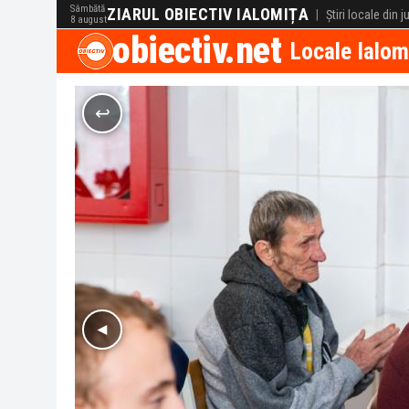
Sâmbătă
ZIARUL OBIECTIV IALOMIȚA
|
Știri locale din 
8 august
obiectiv.net
Locale Ialom