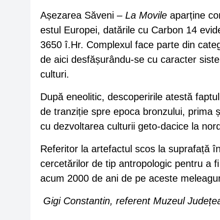
Așezarea Săveni –
La Movile
aparține com
estul Europei, datările cu Carbon 14 evid
3650 î.Hr. Complexul face parte din categ
de aici desfășurându-se cu caracter siste
culturi.
După eneolitic, descoperirile atestă faptul 
de tranziție spre epoca bronzului, prima 
cu dezvoltarea culturii geto-dacice la no
Referitor la artefactul scos la suprafață
cercetărilor de tip antropologic pentru a 
acum 2000 de ani de pe aceste meleagur
Gigi Constantin, referent Muzeul Județe