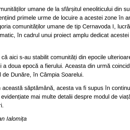
unităților umane de la sfârșitul eneoliticului din su
ențiind primele urme de locuire a acestei zone în an
oria comunităților umane de tip Cernavoda I, lucrăr
matic, în cadrul unui proiect amplu dedicat acestei
că aici s-au stabilit comunități din epocile ulterioar
și a doua epocă a fierului. Aceasta din urmă coinci
rd de Dunăre, în Câmpia Soarelui.
 în această săptămână, acesta va fi supus în contin
fi evidențiate mai multe detalii despre modul de viaț
i.
an Ialomița