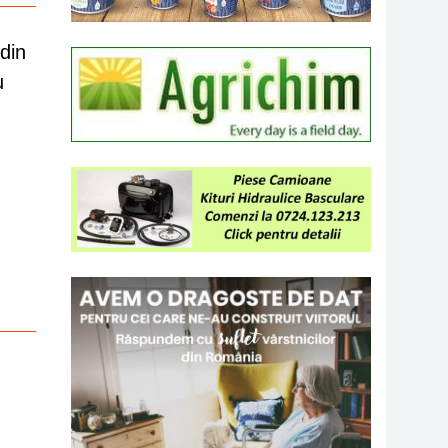
din
u