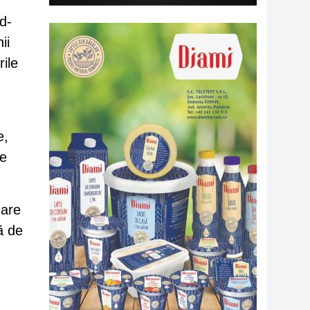
d-
ii
ile
e,
de
uare
ă de