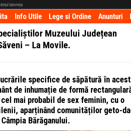
județul Ialomița
ita
Info Utile
Lege si Ordine
Anunturi
pecialiștilor Muzeului Județean
 Săveni – La Movile.
lucrările specifice de săpătură în acest
mânt de inhumație de formă rectangular
 cel mai probabil de sex feminin, cu o
lenii, aparținând comunităților geto-d
n Câmpia Bărăganului.