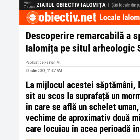
Vineri
ZIARUL OBIECTIV IALOMIȚA
|
Știri locale din 
7 august
obiectiv.net
Locale Ialom
Descoperire remarcabilă a s
Ialomița pe situl arheologic
Publicat de Razvan M.
22 iulie 2022, 11:37 AM
La mijlocul acestei săptămâni, 
sit au scos la suprafață un mor
în care se află un schelet uman,
vechime de aproximativ două mi
care locuiau în acea perioadă î