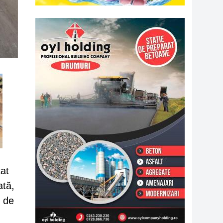
tat
ată,
i de