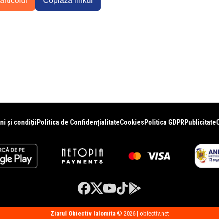
articolul
Copiază linkul
i și condiții
Politica de Confidențialitate
Cookies
Politica GDPR
Publicitate
Ziarul Obiectiv Ialomita
© 2026 | obiectiv.net