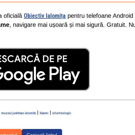
Obiectiv Ialomița
a oficială
pentru telefoane Android 
lame
, navigare mai ușoară și mai sigură. Gratuit. N
|
|
|
muzeul judetean ialomita
Săveni
sit arheologic