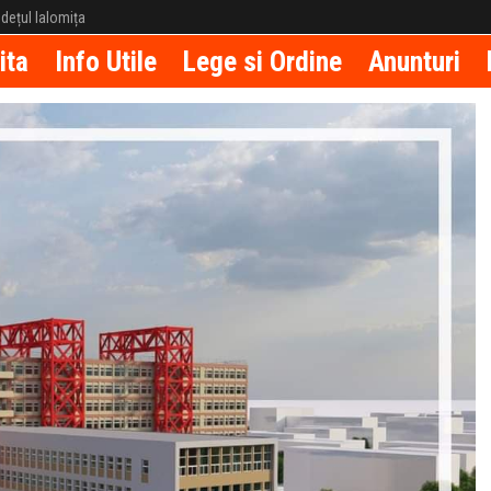
județul Ialomița
ita
Info Utile
Lege si Ordine
Anunturi