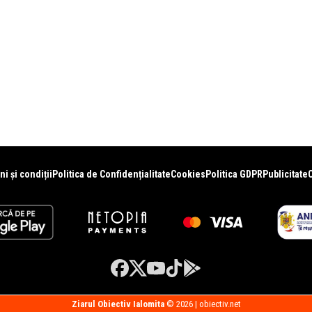
i și condiții
Politica de Confidențialitate
Cookies
Politica GDPR
Publicitate
Ziarul Obiectiv Ialomita
© 2026 | obiectiv.net