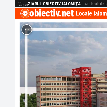
Joi
ZIARUL OBIECTIV IALOMIȚA
|
Știri locale din 
6 august
obiectiv.net
Locale Ialom