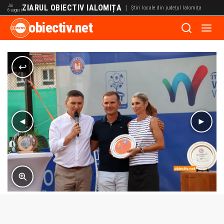
Joi
ZIARUL OBIECTIV IALOMIȚA
|
Știri locale din județul Ialomița
6 august
obiectiv.net