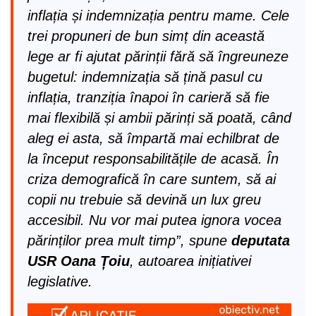
inflația și indemnizația pentru mame. Cele
trei propuneri de bun simț din această
lege ar fi ajutat părinții fără să îngreuneze
bugetul: indemnizația să țină pasul cu
inflația, tranziția înapoi în carieră să fie
mai flexibilă și ambii părinți să poată, când
aleg ei asta, să împartă mai echilbrat de
la început responsabilitățile de acasă. În
criza demografică în care suntem, să ai
copii nu trebuie să devină un lux greu
accesibil. Nu vor mai putea ignora vocea
părinților prea mult timp”, spune
deputata
USR Oana Țoiu
, autoarea inițiativei
legislative.