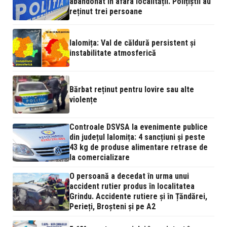
abandonat în afara localității. Polițiștii au
reținut trei persoane
Ialomița: Val de căldură persistent și
instabilitate atmosferică
Bărbat reținut pentru lovire sau alte
violențe
Controale DSVSA la evenimente publice
din județul Ialomița: 4 sancțiuni și peste
43 kg de produse alimentare retrase de
la comercializare
O persoană a decedat în urma unui
accident rutier produs în localitatea
Grindu. Accidente rutiere și în Țăndărei,
Perieți, Broșteni și pe A2