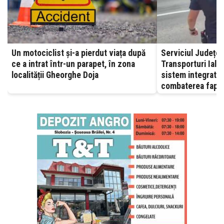
Un motociclist și-a pierdut viața după
Serviciul Județea
ce a intrat într-un parapet, în zona
Transporturi Ialomița – A
localității Gheorghe Doja
sistem integrat, 
combaterea fapte