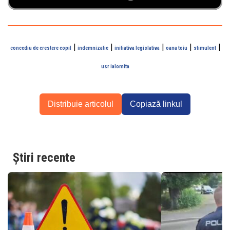
|
|
|
|
|
concediu de crestere copil
indemnizatie
initiativa legislativa
oana toiu
stimulent
usr ialomita
Distribuie articolul
Copiază linkul
Știri recente