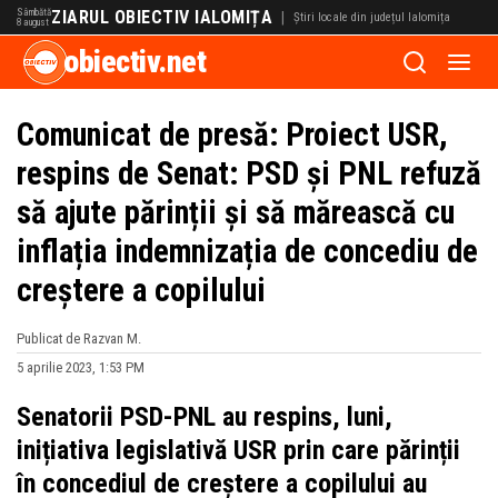
Sâmbătă
ZIARUL OBIECTIV IALOMIȚA
|
Știri locale din județul Ialomița
8 august
obiectiv.net
Comunicat de presă: Proiect USR,
respins de Senat: PSD și PNL refuză
să ajute părinții și să mărească cu
inflația indemnizația de concediu de
creștere a copilului
Publicat de Razvan M.
5 aprilie 2023, 1:53 PM
Senatorii PSD-PNL au respins, luni,
inițiativa legislativă USR prin care părinții
în concediul de creștere a copilului au