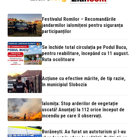
Festivalul Romilor – Recomandările
jandarmilor ialomițeni pentru siguranța
participanților
Se închide total circulația pe Podul Bucu,
pentru reabilitare, începând cu 11 august.
Ruta ocolitoare
Acțiune cu efective mărite, de tip razie,
în municipiul Slobozia
Ialomița: Stop arderilor de vegetație
uscată! Anunțați la 112 orice început de
incendiu pe care îl observați.
Borănești: Au furat un autoturism și l-au