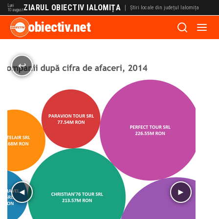
Luni
ZIARUL OBIECTIV IALOMIȚA
|
Știri locale din județul Ialomița
10 august
obiectiv.net