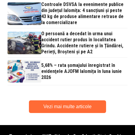
Controale DSVSA la evenimente publice
din județul Ialomița: 4 sancțiuni și peste
43 kg de produse alimentare retrase de
la comercializare
O persoană a decedat în urma unui
accident rutier produs în localitatea
Grindu. Accidente rutiere și în Țăndărei,
Perieți, Broșteni și pe A2
5,68% – rata şomajului înregistrat în
evidenţele AJOFM Ialomița în luna iunie
2026
Vezi mai multe articole