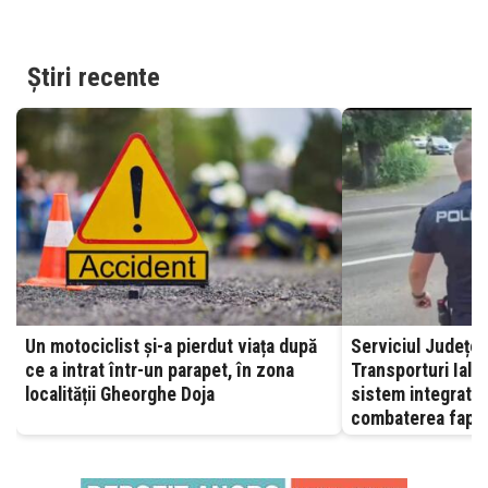
Știri recente
Un motociclist și-a pierdut viața după
Serviciul Județea
ce a intrat într-un parapet, în zona
Transporturi Ialomița – A
localității Gheorghe Doja
sistem integrat, 
combaterea fapte