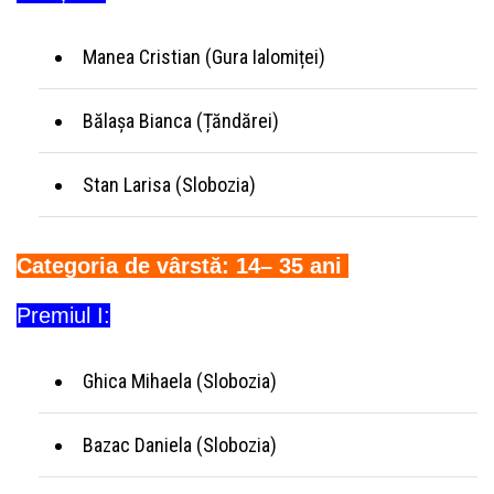
Manea Cristian (Gura Ialomiței)
Bălașa Bianca (Țăndărei)
Stan Larisa (Slobozia)
Categoria de vârstă: 14– 35 ani
Premiul I:
Ghica Mihaela (Slobozia)
Bazac Daniela (Slobozia)