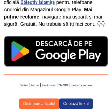
oficială
Obiectiv Ialomița
pentru telefoane
Android din Magazinul Google Play.
Mai
puține reclame
, navigare mai ușoară și mai
sigură. Gratuit. Nu trebuie să îți faci cont. 👇👇
|
|
|
|
festival
folclor
ionut cocos
TRADITIE
zarzarica zarzarea
Distribuie articolul
Copiază linkul