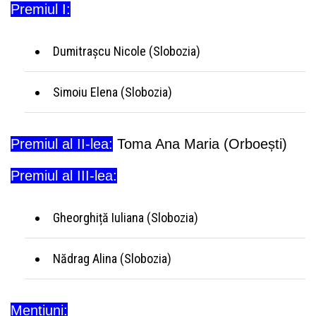
Premiul I:
Dumitraşcu Nicole (Slobozia)
Simoiu Elena (Slobozia)
Premiul al II-lea:
Toma Ana Maria (Orboești)
Premiul al III-lea:
Gheorghiță Iuliana (Slobozia)
Nădrag Alina (Slobozia)
Mențiuni: