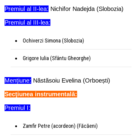
Premiul al II-lea:
Nichifor Nadejda (Slobozia)
Premiul al III-lea:
Ochiverzi Simona (Slobozia)
Grigore Iulia (Sfântu Gheorghe)
Mențiune:
Năstăsoiu Evelina (Orboești)
Secţiunea instrumentală:
Premiul I:
Zamfir Petre (acordeon) (Făcăeni)