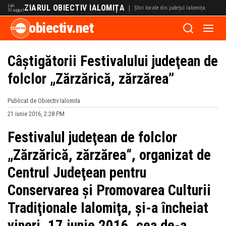
Luni
ZIARUL OBIECTIV IALOMIȚA
|
Știri locale din județul Ialomița
10 august
obiectiv.net
Câștigătorii Festivalului judeţean de
folclor „Zărzărică, zărzărea”
Publicat de Obiectiv Ialomita
21 iunie 2016, 2:28 PM
Festivalul judeţean de folclor
„Zărzărică, zărzărea“, organizat de
Centrul Judeţean pentru
Conservarea şi Promovarea Culturii
Tradiţionale Ialomiţa, şi-a încheiat
vineri, 17 iunie 2016, cea de-a