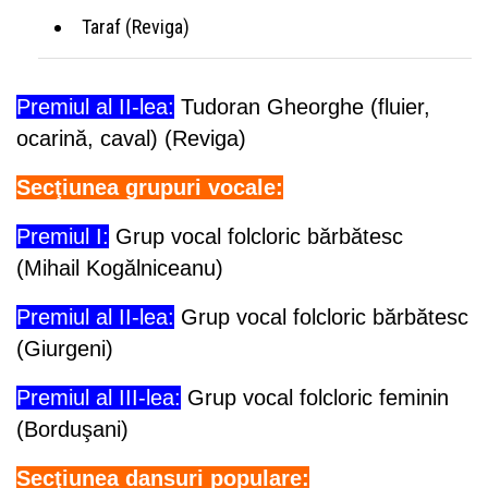
Taraf (Reviga)
Premiul al II-lea:
Tudoran Gheorghe (fluier,
ocarină, caval) (Reviga)
Secţiunea grupuri vocale:
Premiul I:
Grup vocal folcloric bărbătesc
(Mihail Kogălniceanu)
Premiul al II-lea:
Grup vocal folcloric bărbătesc
(Giurgeni)
Premiul al III-lea:
Grup vocal folcloric feminin
(Borduşani)
Secţiunea dansuri populare: