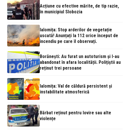
Acțiune cu efective mărite, de tip razie,
în municipiul Slobozia
Ialomița: Stop arderilor de vegetație
uscată! Anunțați la 112 orice început de
incendiu pe care îl observați.
Borănești: Au furat un autoturism și l-au
abandonat în afara localității. Polițiștii au
reținut trei persoane
Ialomița: Val de căldură persistent și
instabilitate atmosferică
Bărbat reținut pentru lovire sau alte
violențe