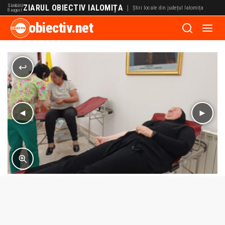
Sâmbătă
ZIARUL OBIECTIV IALOMIȚA
|
Știri locale din județul Ialomița
8 august
obiectiv.net