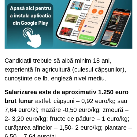
Candidații trebuie sã aibã minim 18 ani,
experiență în agricultură (culesul căpșunilor),
cunoștinte de lb. engleză nivel mediu.
Salarizarea este de aproximativ 1.250 euro
brut lunar
astfel: căpșuni – 0,92 euro/kg sau
7,64 euro/zi; mazăre -0,50 euro/kg; zmeură –
2- 3,20 euro/kg; fructe de pădure – 1 euro/kg;
curățarea afinelor – 1,50- 2 euro/kg; plantare –
6,50 – 7,64 euro/zi.