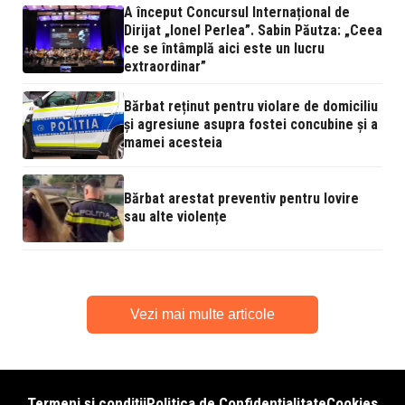
A început Concursul Internațional de
Dirijat „Ionel Perlea”. Sabin Păutza: „Ceea
ce se întâmplă aici este un lucru
extraordinar”
Bărbat reținut pentru violare de domiciliu
și agresiune asupra fostei concubine și a
mamei acesteia
Bărbat arestat preventiv pentru lovire
sau alte violențe
Vezi mai multe articole
Termeni și condiții
Politica de Confidențialitate
Cookies