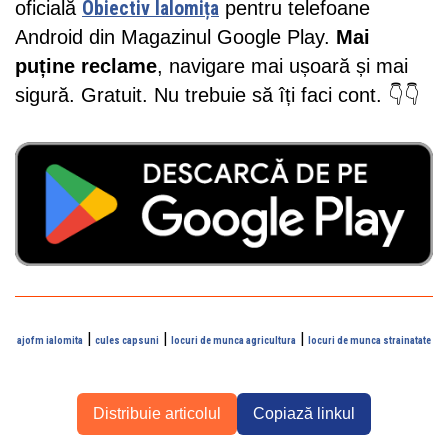
oficială
Obiectiv Ialomița
pentru telefoane
Android din Magazinul Google Play.
Mai
puține reclame
, navigare mai ușoară și mai
sigură. Gratuit. Nu trebuie să îți faci cont. 👇👇
|
|
|
ajofm ialomita
cules capsuni
locuri de munca agricultura
locuri de munca strainatate
Distribuie articolul
Copiază linkul