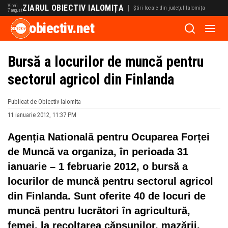
Vineri
ZIARUL OBIECTIV IALOMIȚA
|
Știri locale din județul Ialomița
7 august
obiectiv.net
Bursă a locurilor de muncă pentru
sectorul agricol din Finlanda
Publicat de Obiectiv Ialomita
11 ianuarie 2012, 11:37 PM
Agenția Natională pentru Ocuparea Forței
de Muncă va organiza, în perioada 31
ianuarie – 1 februarie 2012, o bursă a
locurilor de muncă pentru sectorul agricol
din Finlanda. Sunt oferite 40 de locuri de
muncă pentru lucrători în agricultură,
femei, la recoltarea căpșunilor, mazării,