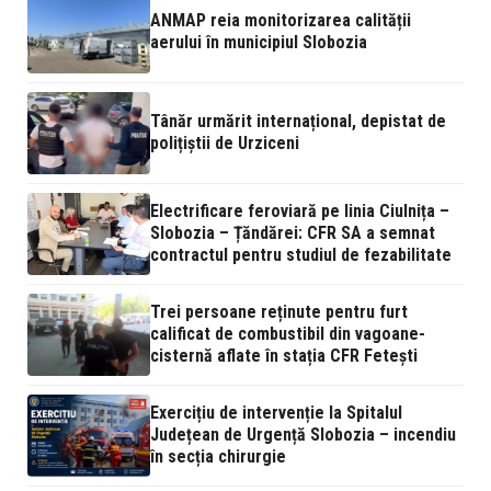
ANMAP reia monitorizarea calității
aerului în municipiul Slobozia
Tânăr urmărit internațional, depistat de
polițiștii de Urziceni
Electrificare feroviară pe linia Ciulnița –
Slobozia – Țăndărei: CFR SA a semnat
contractul pentru studiul de fezabilitate
Trei persoane reținute pentru furt
calificat de combustibil din vagoane-
cisternă aflate în stația CFR Fetești
Exercițiu de intervenție la Spitalul
Județean de Urgență Slobozia – incendiu
în secția chirurgie