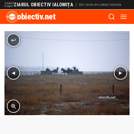
Sâmbătă
ZIARUL OBIECTIV IALOMIȚA
|
Știri locale din județul Ialomița
8 august
obiectiv.net