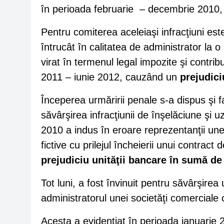
în perioada februarie – decembrie 2010
Pentru comiterea aceleiaşi infracţiuni est
întrucât în calitatea de administrator la o
virat în termenul legal impozite şi contrib
2011 – iunie 2012, cauzând un
prejudici
Începerea urmăririi penale s-a dispus şi 
săvârşirea infracţiunii de înşelăciune şi u
2010 a indus în eroare reprezentanţii un
fictive cu prilejul încheierii unui contract
prejudiciu unităţii bancare în sumă de 
Tot luni, a fost învinuit pentru săvârşirea
administratorul unei societăţi comerciale
Acesta a evidenţiat în perioada ianuarie 