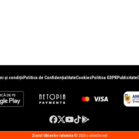
i și condiții
Politica de Confidențialitate
Cookies
Politica GDPR
Publicitate
Ziarul Obiectiv Ialomita
© 2026 | obiectiv.net