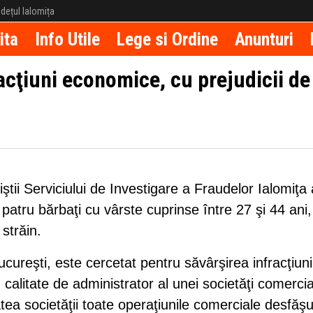
județul Ialomița
ita
Info Utile
Lege si Ordine
Anunturi
racţiuni economice, cu prejudicii de
ţiştii Serviciului de Investigare a Fraudelor Ialomiţa
patru bărbaţi cu vârste cuprinse între 27 şi 44 ani,
străin.
ucureşti, este cercetat pentru săvârşirea infracţiuni
calitate de administrator al unei societăţi comercia
atea societăţii toate operaţiunile comerciale desfăş