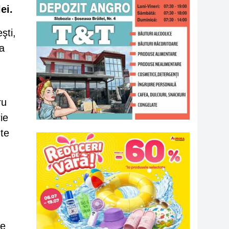
ei.
şti,
 a
ru
ie
nte
ve