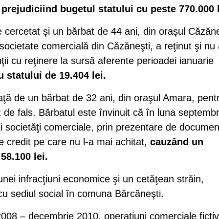
,
prejudiciind bugetul statului cu peste 770.000 l
e cercetat şi un bărbat de 44 ani, din oraşul Căzăne
 societate comercială din Căzăneşti, a reţinut şi nu
uţii cu reţinere la sursă aferente perioadei ianuarie
u statului de 19.404 lei.
faţă de un bărbat de 32 ani, din oraşul Amara, pent
z de fals. Bărbatul este învinuit că în luna septembr
ei societăţi comerciale, prin prezentare de docume
 de credit pe care nu l-a mai achitat,
cauzând un
58.100 lei.
 unei infracţiuni economice şi un cetăţean străin,
 cu sediul social în comuna Bărcăneşti.
2008 – decembrie 2010, operaţiuni comerciale ficti