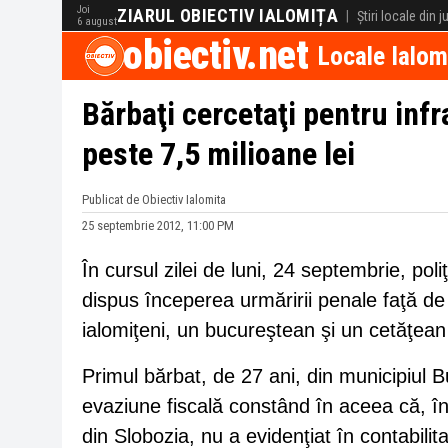
Joi
ZIARUL OBIECTIV IALOMIȚA
|
Știri locale din 
6 august
obiectiv.net
Locale Ialom
Bărbaţi cercetaţi pentru inf
peste 7,5 milioane lei
Publicat de Obiectiv Ialomita
25 septembrie 2012, 11:00 PM
În cursul zilei de luni, 24 septembrie, poli
dispus începerea urmăririi penale faţă de 
ialomiţeni, un bucureştean şi un cetăţean 
Primul bărbat, de 27 ani, din municipiul B
evaziune fiscală constând în aceea că, în 
din Slobozia, nu a evidenţiat în contabilit