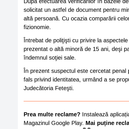
După efectuarea verificărilor în bazele de
solicitat un astfel de document pentru mi
altă persoană. Cu ocazia comparării celor
fizionomie.
Întrebat de poliţişti cu privire la aspecte
prezentat o altă minoră de 15 ani, deşi pa
îndemnul soţiei sale.
În prezent suspectul este cercetat penal pe
fals privind identitatea, urmând a se prop
Judecătoria Feteşti.
Prea multe reclame?
Instalează aplicați
Magazinul Google Play.
Mai puține rec