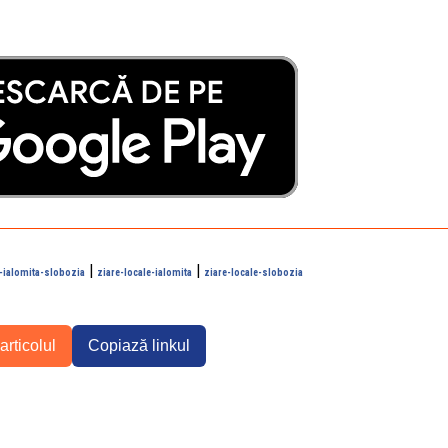
|
|
-ialomita-slobozia
ziare-locale-ialomita
ziare-locale-slobozia
articolul
Copiază linkul