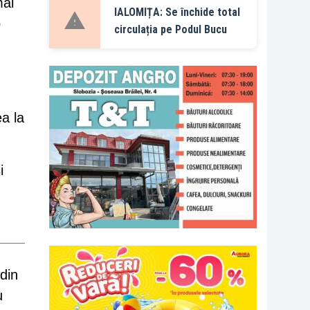
mai
IALOMIȚA: Se închide total
o
circulația pe Podul Bucu
ea la
i
din
u