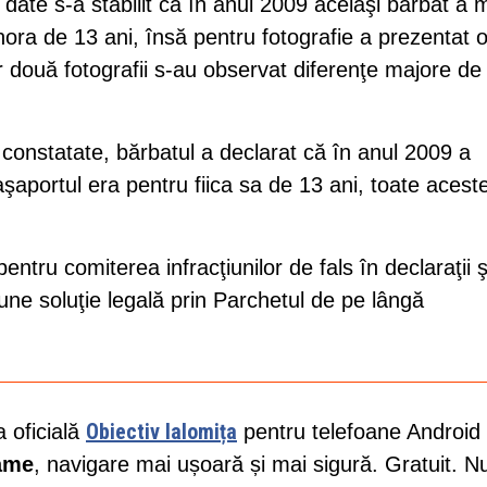
 date s-a stabilit că în anul 2009 acelaşi bărbat a 
nora de 13 ani, însă pentru fotografie a prezentat 
 două fotografii s-au observat diferenţe majore de
le constatate, bărbatul a declarat că în anul 2009 a
şaportul era pentru fiica sa de 13 ani, toate acest
ntru comiterea infracţiunilor de fals în declaraţii ş
une soluţie legală prin Parchetul de pe lângă
Obiectiv Ialomița
a oficială
pentru telefoane Android 
lame
, navigare mai ușoară și mai sigură. Gratuit. N