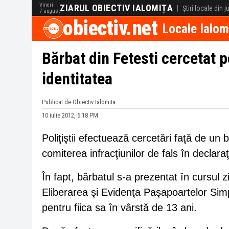
Vineri
ZIARUL OBIECTIV IALOMIȚA
|
Știri locale din 
7 august
obiectiv.net
Locale Ialom
Bărbat din Fetesti cercetat pe
identitatea
Publicat de Obiectiv Ialomita
10 iulie 2012, 6:18 PM
Poliţiştii efectuează cercetări faţă de un 
comiterea infracţiunilor de fals în declaraţi
În fapt, bărbatul s-a prezentat în cursul zi
Eliberarea şi Evidenţa Paşapoartelor Sim
pentru fiica sa în vârstă de 13 ani.