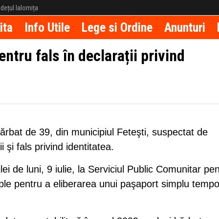
județul Ialomița
ita
Info Utile
Lege si Ordine
Anunturi
ntru fals în declarații privind
bărbat de 39, din municipiul Feteşti, suspectat de
i şi fals privind identitatea.
lei de luni, 9 iulie, la Serviciul Public Comunitar pe
ple pentru a eliberarea unui paşaport simplu tempo