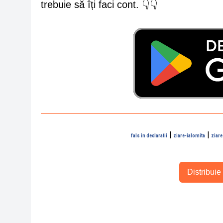
trebuie să îți faci cont. 👇👇
|
|
fals in declaratii
ziare-ialomita
ziare
Distribuie 