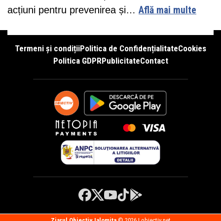
acțiuni pentru prevenirea și…
Află mai multe
Termeni și condiții
Politica de Confidențialitate
Cookies
Politica GDPR
Publicitate
Contact
Ziarul Obiectiv Ialomita
© 2026 | obiectiv.net