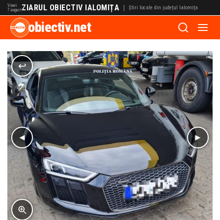
Vineri
ZIARUL OBIECTIV IALOMIȚA
|
Știri locale din județul Ialomița
7 august
obiectiv.net