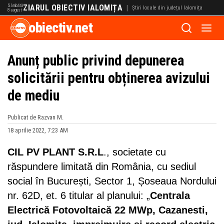
Sâmbătă
ZIARUL OBIECTIV IALOMIȚA
|
Știri locale din județul Ialomița
8 august
obiectiv.net
Anunț public privind depunerea
solicitării pentru obținerea avizului
de mediu
Publicat de Razvan M.
18 aprilie 2022, 7:23 AM
CIL PV PLANT S.R.L
., societate cu
răspundere limitată din România, cu sediul
social în București, Sector 1, Șoseaua Nordului
nr. 62D, et. 6 titular al planului:
„
Centrala
Electrică Fotovoltaică 22 MWp, Cazanesti,