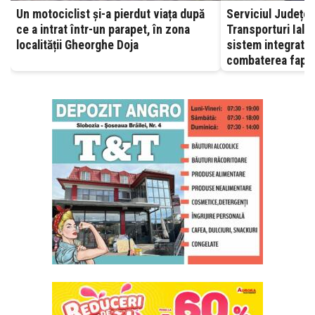
Un motociclist și-a pierdut viața după
Serviciul Județea
ce a intrat într-un parapet, în zona
Transporturi Ialomița – A
localității Gheorghe Doja
sistem integrat, 
combaterea fapte