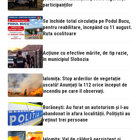
participanților
Se închide total circulația pe Podul Bucu,
pentru reabilitare, începând cu 11 august.
Ruta ocolitoare
Acțiune cu efective mărite, de tip razie,
în municipiul Slobozia
Ialomița: Stop arderilor de vegetație
uscată! Anunțați la 112 orice început de
incendiu pe care îl observați.
Borănești: Au furat un autoturism și l-au
abandonat în afara localității. Polițiștii au
reținut trei persoane
Ialomița: Val de căldură persistent și