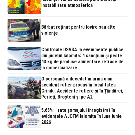
instabilitate atmosferică
Bărbat reținut pentru lovire sau alte
violențe
Controale DSVSA la evenimente publice
din județul Ialomița: 4 sancțiuni și peste
43 kg de produse alimentare retrase de
la comercializare
O persoană a decedat în urma unui
accident rutier produs în localitatea
Grindu. Accidente rutiere și în Țăndărei,
Perieți, Broșteni și pe A2
5,68% – rata şomajului înregistrat în
evidenţele AJOFM Ialomița în luna iunie
2026