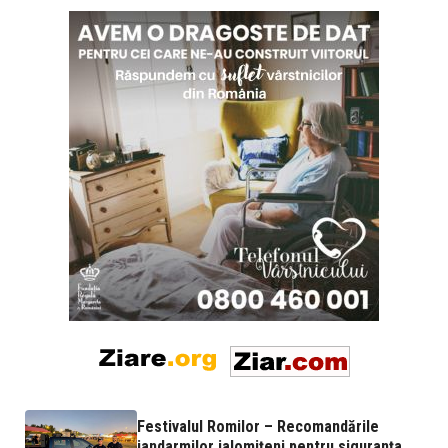
Festivalul Romilor – Recomandările
jandarmilor ialomițeni pentru siguranța