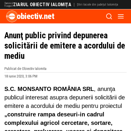
Duminică
ZIARUL OBIECTIV IALOMIȚA
|
Știri locale din județul Ialomița
9 august
obiectiv.net
Anunţ public privind depunerea
solicitării de emitere a acordului de
mediu
Publicat de Obiectiv Ialomita
18 iunie 2020, 3:06 PM
S.C. MONSANTO ROMÂNIA SRL
, anunţa
publicul interesat asupra depunerii solicitării de
emitere a acordului de mediu pentru proiectul
„construire rampa deseuri-in cadrul
complexului agricol cercetare, sortare,