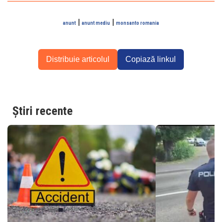
|
|
anunt
anunt mediu
monsanto romania
Distribuie articolul
Copiază linkul
Știri recente