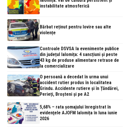
Ialomița: Val de căldură persistent și
instabilitate atmosferică
Bărbat reținut pentru lovire sau alte
violențe
Controale DSVSA la evenimente publice
din județul Ialomița: 4 sancțiuni și peste
43 kg de produse alimentare retrase de
la comercializare
O persoană a decedat în urma unui
accident rutier produs în localitatea
Grindu. Accidente rutiere și în Țăndărei,
Perieți, Broșteni și pe A2
5,68% – rata şomajului înregistrat în
evidenţele AJOFM Ialomița în luna iunie
2026