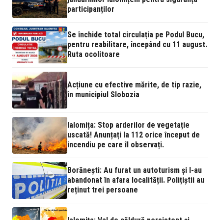
participanților
Se închide total circulația pe Podul Bucu,
pentru reabilitare, începând cu 11 august.
Ruta ocolitoare
Acțiune cu efective mărite, de tip razie,
în municipiul Slobozia
Ialomița: Stop arderilor de vegetație
uscată! Anunțați la 112 orice început de
incendiu pe care îl observați.
Borănești: Au furat un autoturism și l-au
abandonat în afara localității. Polițiștii au
reținut trei persoane