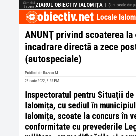
Sâmbătă
ZIARUL OBIECTIV IALOMIȚA
|
Știri locale din 
8 august
obiectiv.net
Locale Ialom
ANUNŢ privind scoaterea la 
încadrare directă a zece po
(autospeciale)
Publicat de Razvan M.
23 iunie 2022, 3:55 PM
Inspectoratul pentru Situaţii de
Ialomița, cu sediul în municipiul
Ialomița, scoate la concurs în v
conformitate cu prevederile Leg