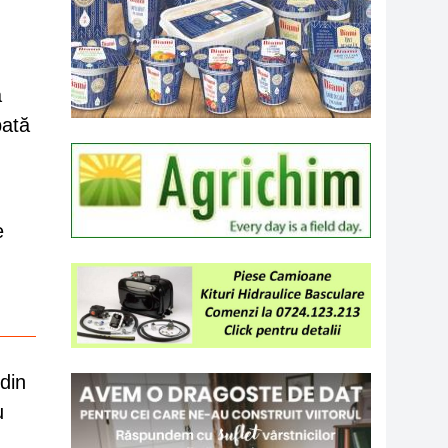
a
bată
e
din
u