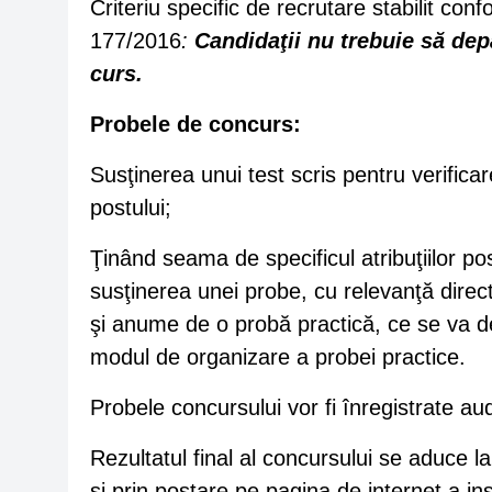
Criteriu specific de recrutare stabilit con
177/2016
:
Candidaţii nu trebuie să dep
curs.
Probele de concurs:
Susţinerea unui test scris pentru verificare
postului;
Ţinând seama de specificul atribuţiilor pos
susţinerea unei probe, cu relevanţă direc
şi anume de o probă practică, ce se va des
modul de organizare a probei practice.
Probele concursului vor fi înregistrate aud
Rezultatul final al concursului se aduce la 
şi prin postare pe pagina de internet a in