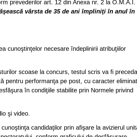
form prevederilor art. 12 din Anexa nr. 2 la O.M.A.I. 
ăşească vârsta de 35 de ani împliniţi în anul în
a cunoştinţelor necesare îndeplinirii atribuţiilor
turilor scoase la concurs, testul scris va fi preced
tă pentru performanţa pe post, cu caracter eliminat
făşura în condiţiile stabilite prin Normele privind
io şi video.
cunoştinţa candidaţilor prin afişare la avizierul unită
spectoratului, conform graficului de desfăşurare.