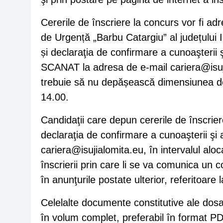
Cererile de înscriere la concurs vor fi adr
de Urgență „Barbu Catargiu” al județului I
și declaraţia de confirmare a cunoaşterii ş
SCANAT la adresa de e-mail
cariera@isu
trebuie să nu depășească dimensiunea de
14.00.
Candidaţii care depun cererile de înscriere
declaraţia de confirmare a cunoaşterii şi a
cariera@isujialomita.eu
, în intervalul al
înscrierii prin care li se va comunica un c
în anunţurile postate ulterior, referitoare 
Celelalte documente constitutive ale dosa
în volum complet, preferabil în format 