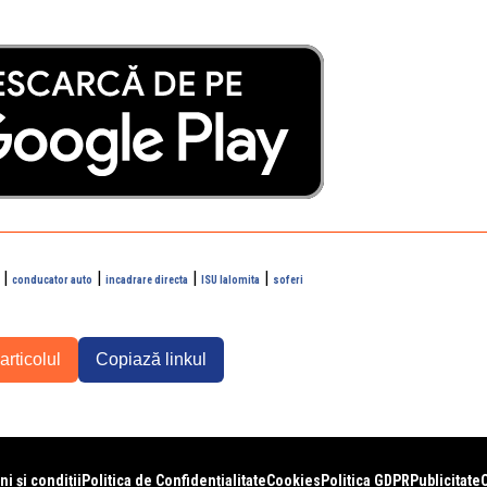
|
|
|
|
conducator auto
incadrare directa
ISU Ialomita
soferi
articolul
Copiază linkul
i și condiții
Politica de Confidențialitate
Cookies
Politica GDPR
Publicitate