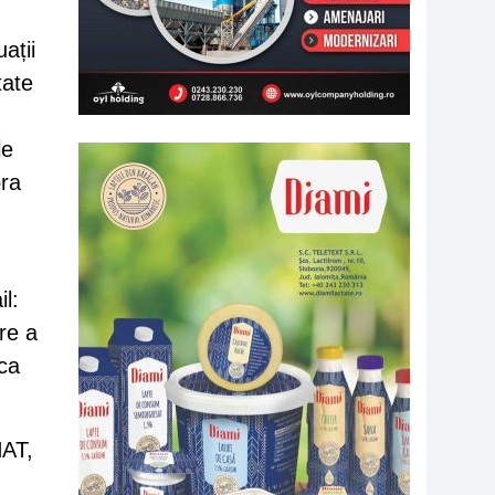
ații
tate
le
ora
il:
are a
ica
NAT,