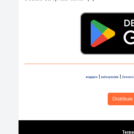
|
|
angajare
autospeciala
Concurs
Distribuie 
Termen