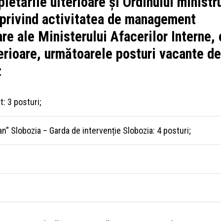
letările ulterioare şi Ordinului ministr
 privind activitatea de management
are ale Ministerului Afacerilor Interne, 
terioare, următoarele posturi vacante de
:
t: 3 posturi;
n” Slobozia – Garda de intervenție Slobozia: 4 posturi;