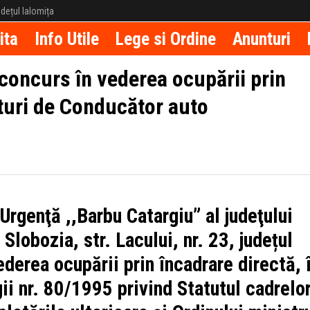
județul Ialomița
ita
Info Utile
Lege si Ordine
Anunturi
concurs în vederea ocupării prin
sturi de Conducător auto
 Urgenţă ,,Barbu Catargiu” al judeţului
 Slobozia, str. Lacului, nr. 23, județul
ederea ocupării prin încadrare directă, 
ii nr. 80/1995 privind Statutul cadrelo