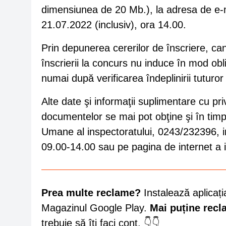
dimensiunea de 20 Mb.), la adresa de e-
21.07.2022 (inclusiv), ora 14.00.
Prin depunerea cererilor de înscriere, can
înscrierii la concurs nu induce în mod obl
numai după verificarea îndeplinirii tuturor c
Alte date şi informaţii suplimentare cu pr
documentelor se mai pot obţine şi în timp
Umane al inspectoratului, 0243/232396, int
09.00-14.00 sau pe pagina de internet a in
Prea multe reclame?
Instalează aplicați
Magazinul Google Play.
Mai puține rec
trebuie să îți faci cont. 👇👇