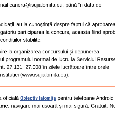
mail
cariera@isujialomita.eu
, până în data de
didații iau la cunoștință despre faptul că aprobare
igatoriu participarea la concurs, aceasta fiind apro
ondițiilor stabilite.
ivire la organizarea concursului şi depunerea
ul programului normal de lucru la Serviciul Resurs
. 27.131, 27.008 în zilele lucrătoare între orele
stituției (www.isujialomita.eu).
Obiectiv Ialomița
a oficială
pentru telefoane Android 
lame
, navigare mai ușoară și mai sigură. Gratuit. N