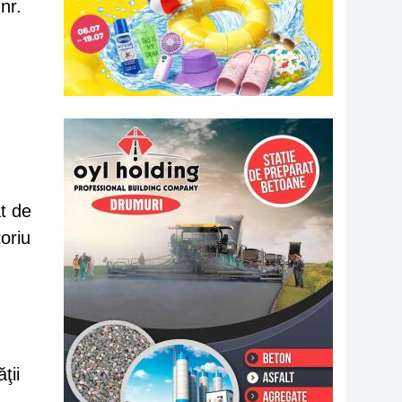
nr.
at de
oriu
ţii