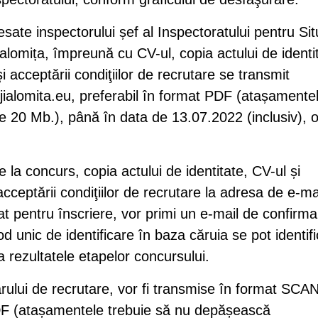
esate inspectorului șef al Inspectoratului pentru Situ
alomița, împreună cu CV-ul, copia actului de identi
i acceptării condiţiilor de recrutare se transmit
jialomita.eu
, preferabil în format PDF (atașamente
 20 Mb.), până în data de 13.07.2022 (inclusiv), 
 la concurs, copia actului de identitate, CV-ul și
cceptării condiţiilor de recrutare la adresa de e-ma
ocat pentru înscriere, vor primi un e-mail de confirm
od unic de identificare în baza căruia se pot identif
la rezultatele etapelor concursului.
rului de recrutare, vor fi transmise în format SCA
PDF (atașamentele trebuie să nu depășească