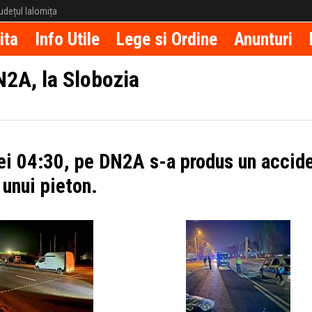
 județul Ialomița
ita
Info Utile
Lege si Ordine
Anunturi
N2A, la Slobozia
orei 04:30, pe DN2A s-a produs un accid
 unui pieton.