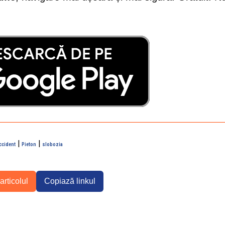
|
|
ccident
Pieton
slobozia
articolul
Copiază linkul