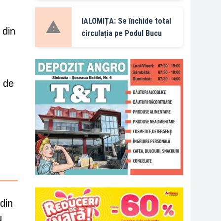
IALOMIȚA: Se închide total
 din
circulația pe Podul Bucu
7 de
din
u