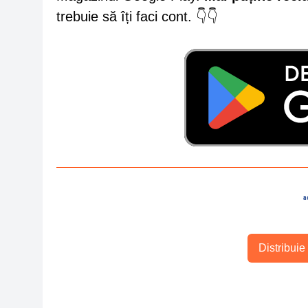
trebuie să îți faci cont. 👇👇
a
Distribuie 