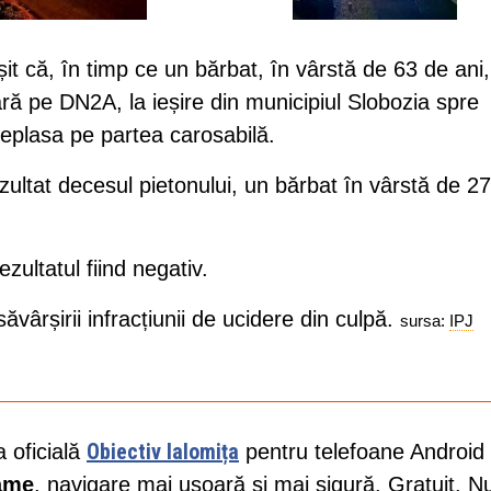
ieșit că, în timp ce un bărbat, în vârstă de 63 de ani,
ară pe DN2A, la ieșire din municipiul Slobozia spre
deplasa pe partea carosabilă.
ezultat decesul pietonului, un bărbat în vârstă de 2
zultatul fiind negativ.
vârșirii infracțiunii de ucidere din culpă.
sursa:
IPJ
Obiectiv Ialomița
a oficială
pentru telefoane Android 
lame
, navigare mai ușoară și mai sigură. Gratuit. N