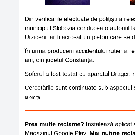
Din verificările efectuate de polițiști a re
municipiul Slobozia conducea o autoutilit
Urziceni, ar fi acroșat un pieton care se 
În urma producerii accidentului rutier a r
ani, din județul Constanța.
Șoferul a fost testat cu aparatul Drager, re
Cercetările sunt continuate sub aspectul să
Ialomița
Prea multe reclame?
Instalează aplicați
Magazinul Google Play.
Mai puține rec