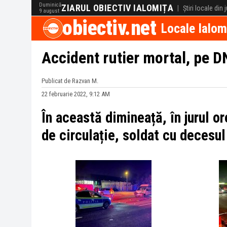
Duminică
ZIARUL OBIECTIV IALOMIȚA
|
Știri locale din
9 august
obiectiv.net
Locale Ialom
Accident rutier mortal, pe D
Publicat de Razvan M.
22 februarie 2022, 9:12 AM
În această dimineață, în jurul 
de circulație, soldat cu decesul