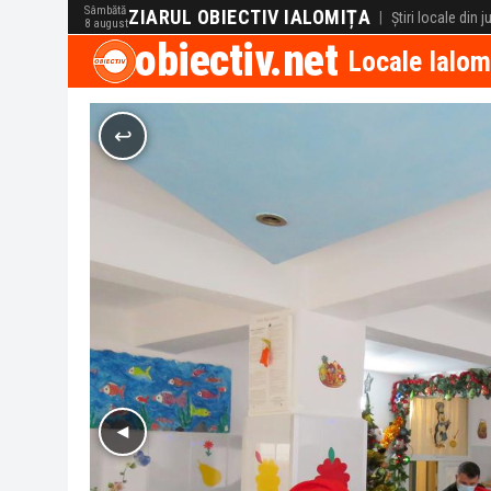
Sâmbătă
ZIARUL OBIECTIV IALOMIȚA
|
Știri locale din 
8 august
obiectiv.net
Locale Ialom