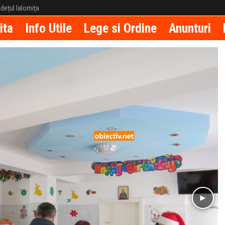
județul Ialomița
ita
Info Utile
Lege si Ordine
Anunturi