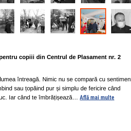
entru copiii din Centrul de Plasament nr. 2
ât lumea întreagă. Nimic nu se compară cu sentimen
mbind sau țopăind pur și simplu de fericire când
Află mai multe
suc. Iar când te îmbrățișează…