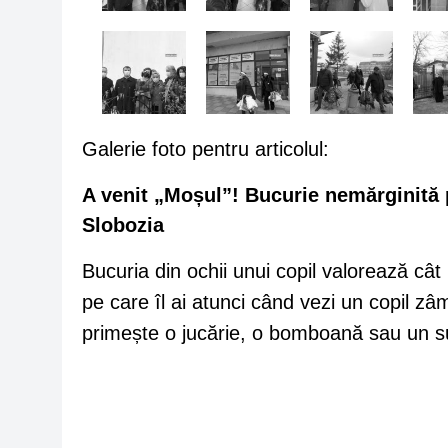
Galerie foto pentru articolul:
A venit „Moșul”! Bucurie nemărginită p
Slobozia
Bucuria din ochii unui copil valorează c
pe care îl ai atunci când vezi un copil zâ
primește o jucărie, o bomboană sau un 