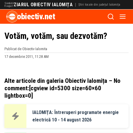
Sâmbătă
ZIARUL OBIECTIV IALOMIȚA
|
Știri locale din județul Ialomița
8 august
obiectiv.net
Votăm, votăm, sau dezvotăm?
Publicat de Obiectiv Ialomita
17 decembrie 2011, 11:28 AM
Alte articole din galeria Obiectiv Ialomița – No
comment:[cgview id=5300 size=60×60
lightbox=0]
IALOMIȚA: Întreruperi programate energie
electrică 10 - 14 august 2026