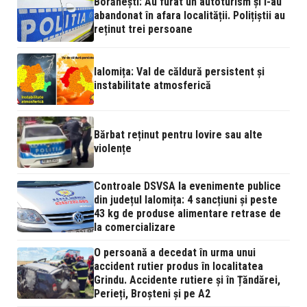
Borănești: Au furat un autoturism și l-au
abandonat în afara localității. Polițiștii au
reținut trei persoane
Ialomița: Val de căldură persistent și
instabilitate atmosferică
Bărbat reținut pentru lovire sau alte
violențe
Controale DSVSA la evenimente publice
din județul Ialomița: 4 sancțiuni și peste
43 kg de produse alimentare retrase de
la comercializare
O persoană a decedat în urma unui
accident rutier produs în localitatea
Grindu. Accidente rutiere și în Țăndărei,
Perieți, Broșteni și pe A2