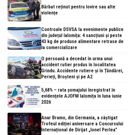
Bărbat reținut pentru lovire sau alte
violențe
Controale DSVSA la evenimente publice
din județul Ialomița: 4 sancțiuni și peste
43 kg de produse alimentare retrase de
la comercializare
O persoană a decedat în urma unui
accident rutier produs în localitatea
Grindu. Accidente rutiere și în Țăndărei,
Perieți, Broșteni și pe A2
5,68% – rata şomajului înregistrat în
evidenţele AJOFM Ialomița în luna iunie
2026
Anar Bramo, din Germania, a câștigat
Trofeul ediției aniversare a Concursului
Internațional de Dirijat „Ionel Perlea”