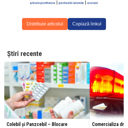
|
|
articole pirothenice
perchezitii ialomita
urziceni
Distribuie articolul
Copiază linkul
Știri recente
Colebil și Panzcebil – Blocare
Comercializa drog