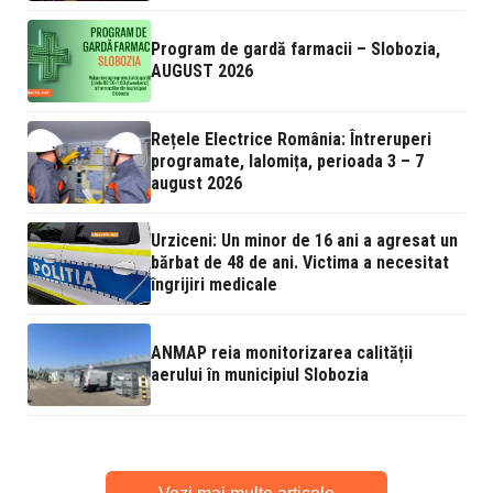
Program de gardă farmacii – Slobozia,
AUGUST 2026
Rețele Electrice România: Întreruperi
programate, Ialomița, perioada 3 – 7
august 2026
Urziceni: Un minor de 16 ani a agresat un
bărbat de 48 de ani. Victima a necesitat
îngrijiri medicale
ANMAP reia monitorizarea calității
aerului în municipiul Slobozia