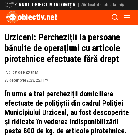
Sâmbătă
ZIARUL OBIECTIV IALOMIȚA
|
Știri locale din județul Ialomița
8 august
obiectiv.net
Urziceni: Percheziții la persoane
bănuite de operațiuni cu articole
pirotehnice efectuate fără drept
Publicat de Razvan M.
28 decembrie 2023, 2:21 PM
În urma a trei percheziții domiciliare
efectuate de polițiștii din cadrul Poliției
Municipiului Urziceni, au fost descoperite
și ridicate în vederea indisponibilizării
peste 800 de kg. de articole pirotehnice.