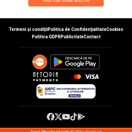
Vezi mai multe articole
Termeni și condiții
Politica de Confidențialitate
Cookies
Politica GDPR
Publicitate
Contact
Ziarul Obiectiv Ialomita
© 2026 | obiectiv.net