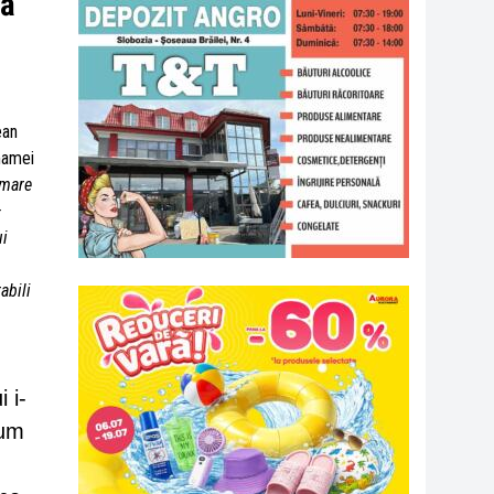
ță
ean
mamei
 mare
–
ui
abili
 i-
cum