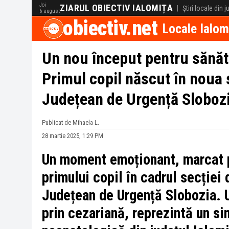
Joi
ZIARUL OBIECTIV IALOMIȚA
|
Știri locale din 
6 august
obiectiv.net
Locale Ialom
Un nou început pentru sănăt
Primul copil născut în noua 
Județean de Urgență Sloboz
Publicat de Mihaela L.
28 martie 2025, 1:29 PM
Un moment emoționant, marcat p
primului copil în cadrul secției
Județean de Urgență Slobozia. U
prin cezariană, reprezintă un si