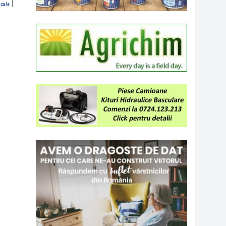
|
icale