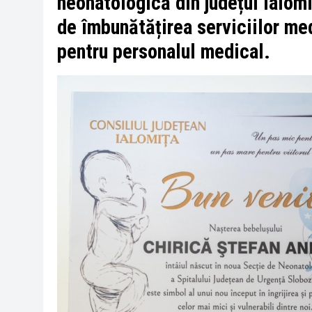
neonatologică din județul Ialom
de îmbunătățirea serviciilor med
pentru personalul medical.