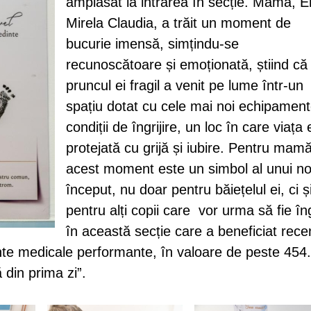
amplasat la intrarea în secție. Mama, 
Mirela Claudia, a trăit un moment de
bucurie imensă, simțindu-se
recunoscătoare și emoționată, știind că
pruncul ei fragil a venit pe lume într-un
spațiu dotat cu cele mai noi echipament
condiții de îngrijire, un loc în care viața 
protejată cu grijă și iubire. Pentru mamă
acest moment este un simbol al unui n
început, nu doar pentru băiețelul ei, ci ș
pentru alți copii care vor urma să fie îngr
în această secție care a beneficiat rece
ente medicale performante, în valoare de peste 454
 din prima zi”.