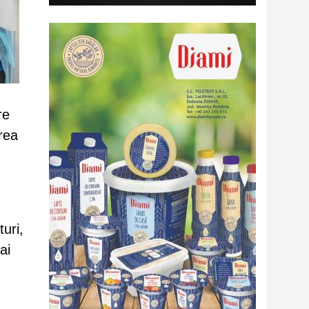
re
erea
uri,
ai