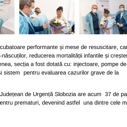
cubatoare performante și mese de resuscitare, ca
u-născuților, reducerea mortalității infantile și creșt
emenea, secția a fost dotată cu: injectoare, pompe de
i sistem pentru evaluarea cazurilor grave de la
i Județean de Urgență Slobozia are acum 37 de pat
 pentru prematuri, devenind astfel una dintre cele m