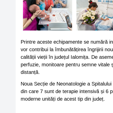
Printre aceste echipamente se numără in
vor contribui la îmbunătățirea îngrijirii no
calității vieții în județul Ialomița. De as
perfuzie, monitoare pentru semne vitale ș
distanță.
Noua Secție de Neonatologie a Spitalulu
din care 7 sunt de terapie intensivă și 6
moderne unități de acest tip din județ.