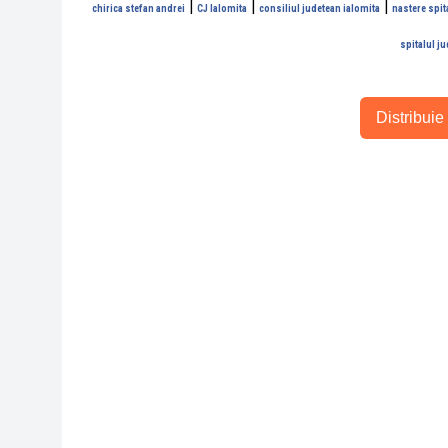
|
|
|
chirica stefan andrei
CJ Ialomita
consiliul judetean ialomita
nastere spit
spitalul j
Distribuie 