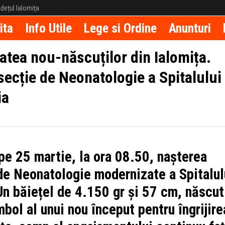
județul Ialomița
ita
Info Utile
Lege si Ordine
Anunturi
atea nou-născuților din Ialomița.
secție de Neonatologie a Spitalului
ia
e 25 martie, la ora 08.50, nașterea
 de Neonatologie modernizate a Spitalul
n băiețel de 4.150 gr și 57 cm, născut
mbol al unui nou început pentru îngrijire