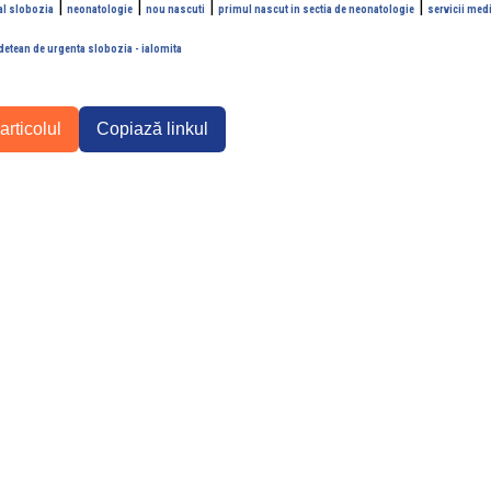
|
|
|
|
al slobozia
neonatologie
nou nascuti
primul nascut in sectia de neonatologie
servicii med
udetean de urgenta slobozia - ialomita
articolul
Copiază linkul