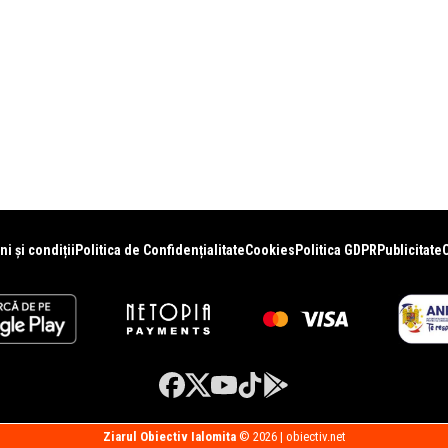
i și condiții
Politica de Confidențialitate
Cookies
Politica GDPR
Publicitate
Ziarul Obiectiv Ialomita
© 2026 | obiectiv.net