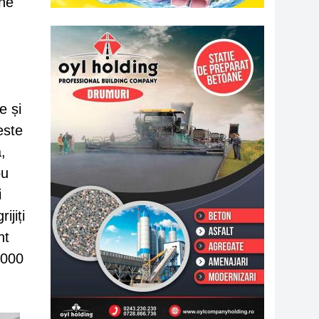
Ene
e și
este
,
ou
i
ijiți
nt
.000