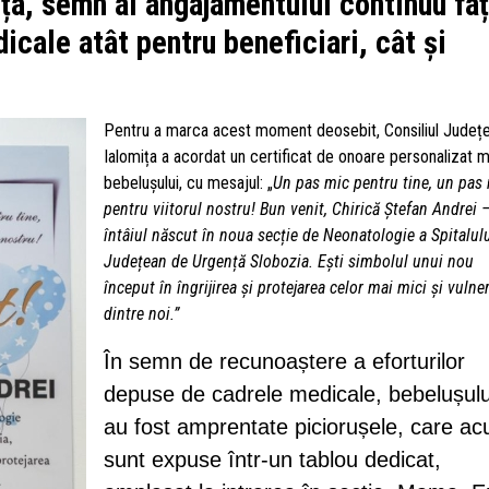
ița, semn al angajamentului continuu fa
icale atât pentru beneficiari, cât și
Pentru a marca acest moment deosebit, Consiliul Județ
Ialomița a acordat un certificat de onoare personalizat 
bebelușului, cu mesajul: „
Un pas mic pentru tine, un pas
pentru viitorul nostru! Bun venit, Chirică Ștefan Andrei 
întâiul născut în noua secție de Neonatologie a Spitalul
Județean de Urgență Slobozia. Ești simbolul unui nou
început în îngrijirea și protejarea celor mai mici și vulner
dintre noi.”
În semn de recunoaștere a eforturilor
depuse de cadrele medicale, bebelușului
au fost amprentate piciorușele, care a
sunt expuse într-un tablou dedicat,