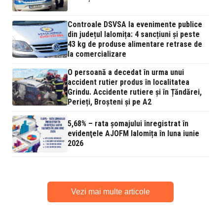
Controale DSVSA la evenimente publice
din județul Ialomița: 4 sancțiuni și peste
43 kg de produse alimentare retrase de
la comercializare
O persoană a decedat în urma unui
accident rutier produs în localitatea
Grindu. Accidente rutiere și în Țăndărei,
Perieți, Broșteni și pe A2
5,68% – rata şomajului înregistrat în
evidenţele AJOFM Ialomița în luna iunie
2026
Vezi mai multe articole