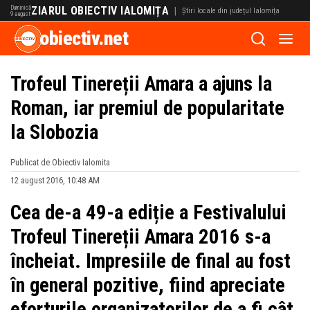
Duminică
ZIARUL OBIECTIV IALOMIȚA
|
Știri locale din județul Ialomița
9 august
obiectiv.net
Trofeul Tinereții Amara a ajuns la
Roman, iar premiul de popularitate
la Slobozia
Publicat de Obiectiv Ialomita
12 august 2016, 10:48 AM
Cea de-a 49-a ediție a Festivalului
Trofeul Tinereții Amara 2016 s-a
încheiat. Impresiile de final au fost
în general pozitive, fiind apreciate
eforturile organizatorilor de a fi cât