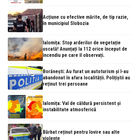
Acțiune cu efective mărite, de tip razie,
în municipiul Slobozia
Ialomița: Stop arderilor de vegetație
uscată! Anunțați la 112 orice început de
incendiu pe care îl observați.
Borănești: Au furat un autoturism și l-au
abandonat în afara localității. Polițiștii au
reținut trei persoane
Ialomița: Val de căldură persistent și
instabilitate atmosferică
Bărbat reținut pentru lovire sau alte
violențe