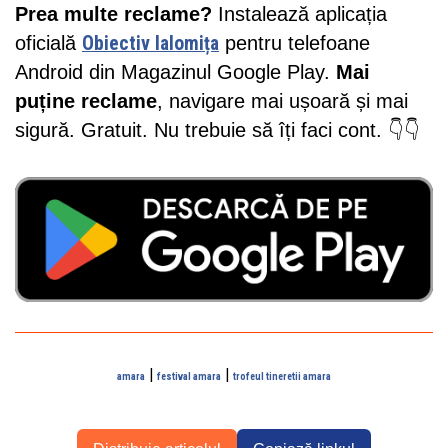
Prea multe reclame?
Instalează aplicația
oficială
Obiectiv Ialomița
pentru telefoane
Android din Magazinul Google Play.
Mai
puține reclame
, navigare mai ușoară și mai
sigură. Gratuit. Nu trebuie să îți faci cont. 👇👇
|
|
amara
festival amara
trofeul tineretii amara