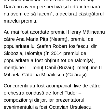
Dacă nu avem perspectivă și forță interioară,
nu avem ce să facem”, a declarat câștigătorul
marelui premiu.
Au mai fost acordate premiul Henry Mălineanu
către Ana Maria Piţa (Neamţ), premiul de
popularitate lui Ştefan Robert Iosifescu din
Slobozia, Ialomiţa (în 2014 premiul de
popularitate a fost obținut tot de Ialomița),
menţiune I – Ionuţ Danil (Buzău), menţiune II –
Mihaela Cătălina Mihăilescu (Călăraşi).
Concurenții au fost acompaniați live de către
orchestra condusă de Ionel Tudor –
compozitor și dirijor, iar prezentatorul
evenimentului a fost Octavian Ursulescu.