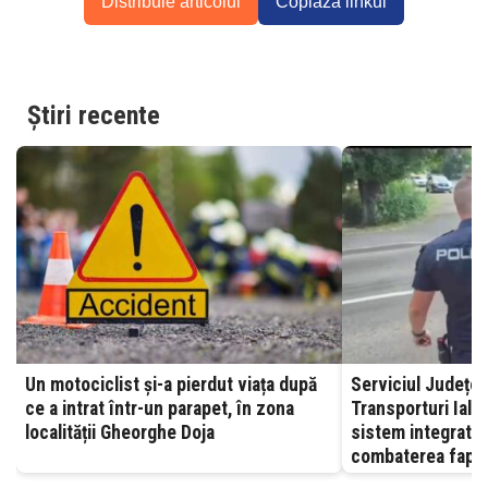
Distribuie articolul
Copiază linkul
Știri recente
Un motociclist și-a pierdut viața după
Serviciul Județea
ce a intrat într-un parapet, în zona
Transporturi Ialomița – A
localității Gheorghe Doja
sistem integrat, 
combaterea fapte