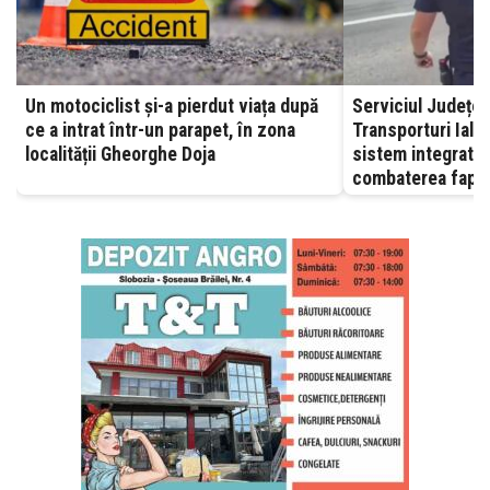
Un motociclist și-a pierdut viața după
Serviciul Județea
ce a intrat într-un parapet, în zona
Transporturi Ialomița – A
localității Gheorghe Doja
sistem integrat, 
combaterea fapte