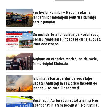
Festivalul Romilor – Recomandările
jandarmilor ialomițeni pentru siguranța
participanților
Se închide total circulația pe Podul Bucu,
pentru reabilitare, începând cu 11 august.
Ruta ocolitoare
Acțiune cu efective mărite, de tip razie,
în municipiul Slobozia
Ialomița: Stop arderilor de vegetație
uscată! Anunțați la 112 orice început de
incendiu pe care îl observați.
Borănești: Au furat un autoturism și l-au
abandonat în afara localității. Polițiștii au