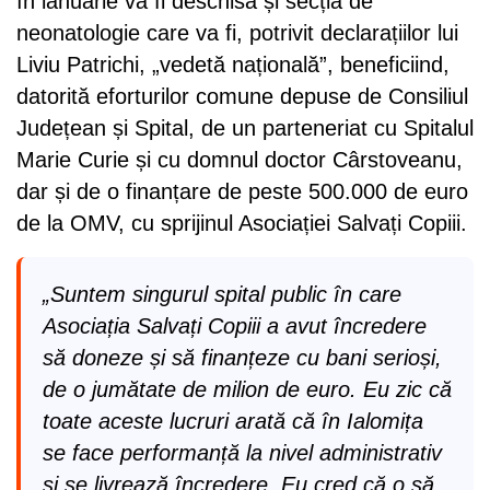
în ianuarie va fi deschisă și secția de
neonatologie care va fi, potrivit declarațiilor lui
Liviu Patrichi, „vedetă națională”, beneficiind,
datorită eforturilor comune depuse de Consiliul
Județean și Spital, de un parteneriat cu Spitalul
Marie Curie și cu domnul doctor Cârstoveanu,
dar și de o finanțare de peste 500.000 de euro
de la OMV, cu sprijinul Asociației Salvați Copiii.
„Suntem singurul spital public în care
Asociația Salvați Copiii a avut încredere
să doneze și să finanțeze cu bani serioși,
de o jumătate de milion de euro. Eu zic că
toate aceste lucruri arată că în Ialomița
se face performanță la nivel administrativ
și se livrează încredere. Eu cred că o să