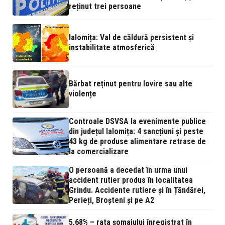
reținut trei persoane
Ialomița: Val de căldură persistent și
instabilitate atmosferică
Bărbat reținut pentru lovire sau alte
violențe
Controale DSVSA la evenimente publice
din județul Ialomița: 4 sancțiuni și peste
43 kg de produse alimentare retrase de
la comercializare
O persoană a decedat în urma unui
accident rutier produs în localitatea
Grindu. Accidente rutiere și în Țăndărei,
Perieți, Broșteni și pe A2
5,68% – rata şomajului înregistrat în