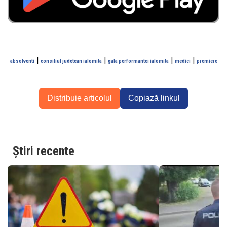
|
|
|
|
absolventi
consiliul judetean ialomita
gala performantei ialomita
medici
premiere
Distribuie articolul
Copiază linkul
Știri recente