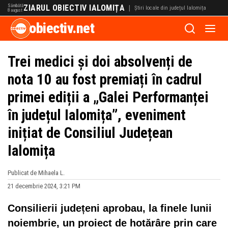
Sâmbătă
ZIARUL OBIECTIV IALOMIȚA
|
Știri locale din județul Ialomița
8 august
obiectiv.net
Trei medici și doi absolvenți de
nota 10 au fost premiați în cadrul
primei ediții a „Galei Performanței
în județul Ialomița”, eveniment
inițiat de Consiliul Județean
Ialomița
Publicat de Mihaela L.
21 decembrie 2024, 3:21 PM
Consilierii județeni aprobau, la finele lunii
noiembrie, un proiect de hotărâre prin care