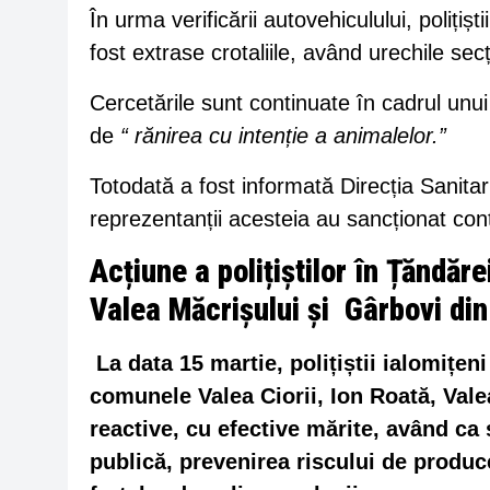
În urma verificării autovehiculului, polițișt
fost extrase crotaliile, având urechile se
Cercetările sunt continuate în cadrul unui 
de
“ r
ănirea cu intenție a animalelor.
”
Totodată a fost informată Direcția Sanitar
reprezentanții acesteia au sancționat c
Acțiune a polițiștilor în Țăndăr
Valea Măcrișului și Gârbovi din
La data 15 martie, polițiștii ialomițeni
comunele Valea Ciorii, Ion Roată, Val
reactive, cu efective mărite, având ca
publică, prevenirea riscului de producer