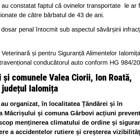
ii au constatat faptul că ovinelor transportate le ar f
cționate de către bărbatul de 43 de ani.
dosar penal întocmit sub aspectul săvârșirii infracț
 Veterinară și pentru Siguranță Alimentelor Ialomița
ontravențional conducătorul auto conform HG 984/2
ei și comunele Valea Ciorii, Ion Roată,
 județul Ialomița
 au organizat, în localitatea Țăndărei și în
ea Măcrișului și comuna Gârbovi acțiuni prevent
 scop menținerea climatului de ordine și sigura
e a accidentelor rutiere și creșterea vizibilităț