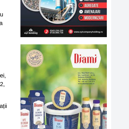
ru
ea
ei,
2,
ații