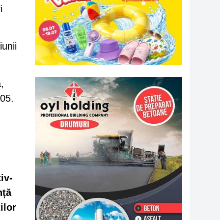
i
iunii
,
005.
iv-
nță
ilor