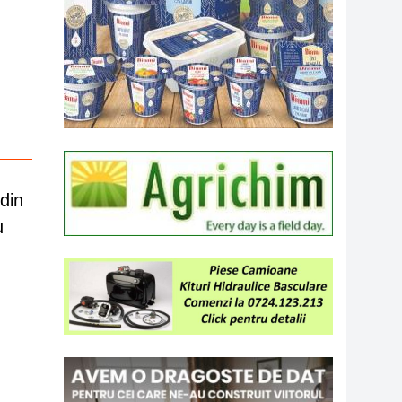
din
u