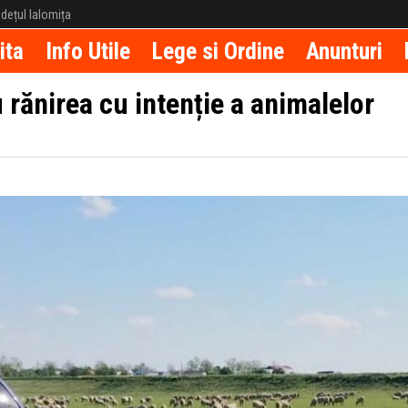
județul Ialomița
ita
Info Utile
Lege si Ordine
Anunturi
 rănirea cu intenție a animalelor