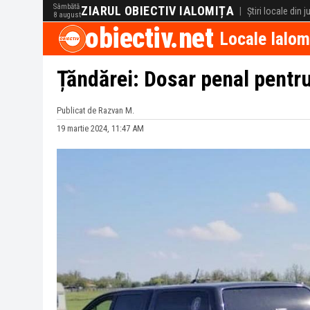
Sâmbătă
ZIARUL OBIECTIV IALOMIȚA
|
Știri locale din 
8 august
obiectiv.net
Locale Ialom
Țăndărei: Dosar penal pentru
Publicat de Razvan M.
19 martie 2024, 11:47 AM