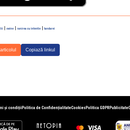
|
|
|
lii
ovine
ranirea cu intentie
tandarei
articolul
Copiază linkul
i și condiții
Politica de Confidențialitate
Cookies
Politica GDPR
Publicitate