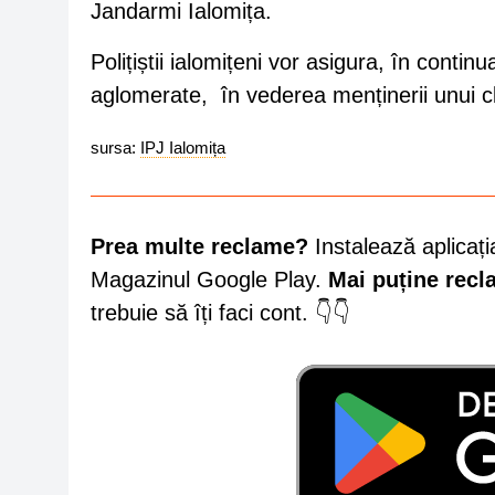
Jandarmi Ialomița.
Polițiștii ialomițeni vor asigura, în conti
aglomerate, în vederea menținerii unui cli
sursa:
IPJ Ialomița
Prea multe reclame?
Instalează aplicați
Magazinul Google Play.
Mai puține rec
trebuie să îți faci cont. 👇👇