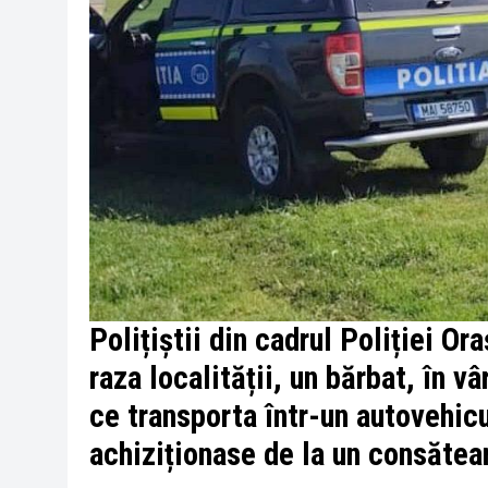
Polițiștii din cadrul Poliției Or
raza localității, un bărbat, în 
ce transporta într-un autovehic
achiziționase de la un consătea