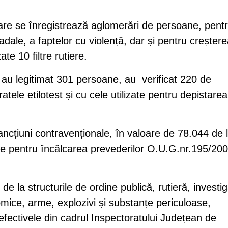
care se înregistrează aglomerări de persoane, pent
adale, a faptelor cu violență, dar și pentru creșter
ate 10 filtre rutiere.
știi au legitimat 301 persoane, au verificat 220 de
tele etilotest și cu cele utilizate pentru depistarea
ancțiuni contravenționale, în valoare de 78.044 de l
ate pentru încălcarea prevederilor O.U.G.nr.195/200
i de la structurile de ordine publică, rutieră, investig
nomice, arme, explozivi și substanțe periculoase,
 efectivele din cadrul Inspectoratului Județean de