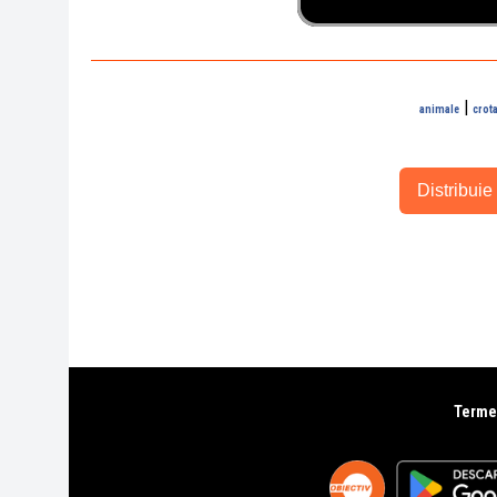
|
animale
crota
Distribuie 
Termen