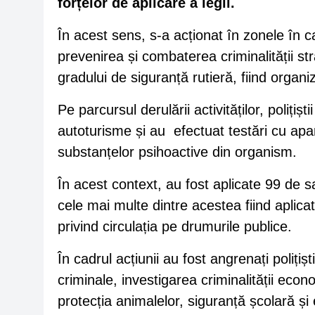
forțelor de aplicare a legii.
În acest sens, s-a acționat în zonele în 
prevenirea și combaterea criminalității str
gradului de siguranță rutieră, fiind organiz
Pe parcursul derulării activităților, poliți
autoturisme și au efectuat testări cu apara
substanțelor psihoactive din organism.
În acest context, au fost aplicate 99 de s
cele mai multe dintre acestea fiind aplic
privind circulația pe drumurile publice.
În cadrul acțiunii au fost angrenați polițișt
criminale, investigarea criminalității eco
protecția animalelor, siguranță școlară și