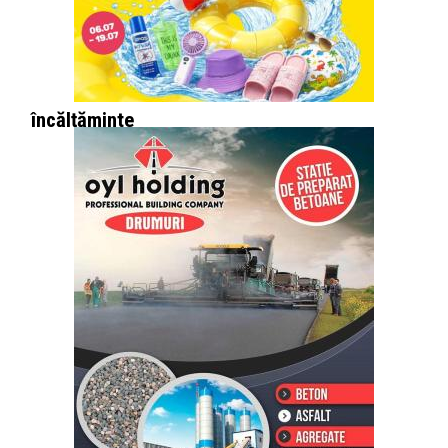
ce
accesorii
și
încălțăminte
să
alegi
în
acest
sezon