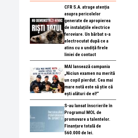
CFR S.A. atrage atenția
asupra pericolelor
generate de apropierea
de instalațiile electrice
feroviare. Un bărbat s-a
electrocutat după ce a
atins cu o undiță firele
liniei de contact
MAI lansează campania
„Niciun examen nu merită
un copil pierdut. Cea mai
mare notă este să știe că
ești alături de el!”
S-au lansat înscrierile în
Programul MOL de
promovare a talentelor.
Finanțare totală de
560.000 de lei.