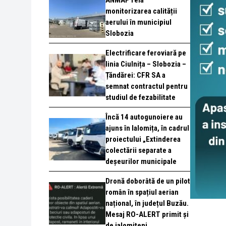
ANMAP reia
monitorizarea calității
aerului în municipiul
Slobozia
Electrificare feroviară pe
linia Ciulnița – Slobozia –
Țăndărei: CFR SA a
semnat contractul pentru
studiul de fezabilitate
Încă 14 autogunoiere au
ajuns în Ialomița, în cadrul
proiectului „Extinderea
colectării separate a
deșeurilor municipale
Dronă doborâtă de un pilot
român în spațiul aerian
național, în județul Buzău.
Mesaj RO-ALERT primit și
de ialomițeni