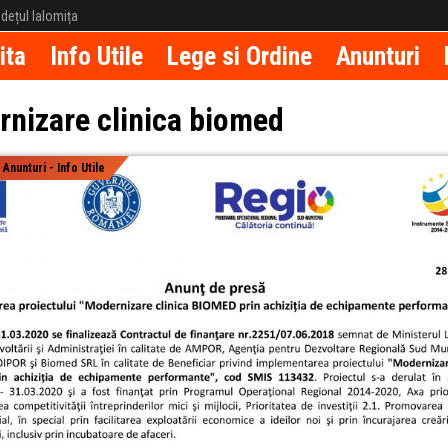
județul Ialomița
ita
Info Utile
Lege si Ordine
Anunturi
nizare clinica biomed
|
Anunturi - Info Utile