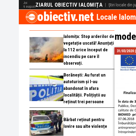
Joi
ZIARUL OBIECTIV IALOMIȚA
|
Știri locale din 
6 august
obiectiv.net
Locale Ialom
moder
Ialomița: Stop arderilor de
vegetație uscată! Anunțați
la 112 orice început de
31/03/2020 
incendiu pe care îl
observați.
Borănești: Au furat un
autoturism și l-au
abandonat în afara
localității. Polițiștii au
reținut trei persoane
Bărbat reținut pentru
lovire sau alte violențe