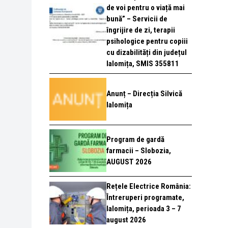
de voi pentru o viață mai
bună” – Servicii de
îngrijire de zi, terapii
psihologice pentru copiii
cu dizabilități din județul
Ialomița, SMIS 355811
Anunț – Direcția Silvică
Ialomița
Program de gardă
farmacii – Slobozia,
AUGUST 2026
Rețele Electrice România:
Întreruperi programate,
Ialomița, perioada 3 – 7
august 2026