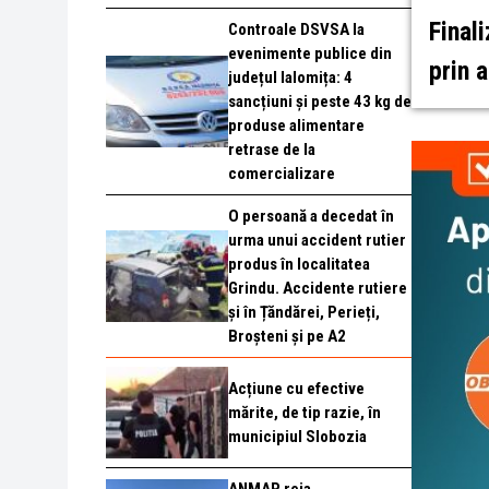
Final
Controale DSVSA la
evenimente publice din
prin 
județul Ialomița: 4
sancțiuni și peste 43 kg de
produse alimentare
retrase de la
comercializare
O persoană a decedat în
urma unui accident rutier
produs în localitatea
Grindu. Accidente rutiere
și în Țăndărei, Perieți,
Broșteni și pe A2
Acțiune cu efective
mărite, de tip razie, în
municipiul Slobozia