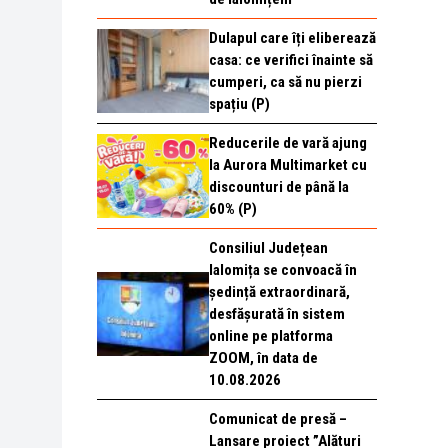
Dulapul care îți eliberează
casa: ce verifici înainte să
cumperi, ca să nu pierzi
spațiu (P)
Reducerile de vară ajung
la Aurora Multimarket cu
discounturi de până la
60% (P)
Consiliul Județean
Ialomița se convoacă în
ședință extraordinară,
desfășurată în sistem
online pe platforma
ZOOM, în data de
10.08.2026
Comunicat de presă –
Lansare proiect ”Alături