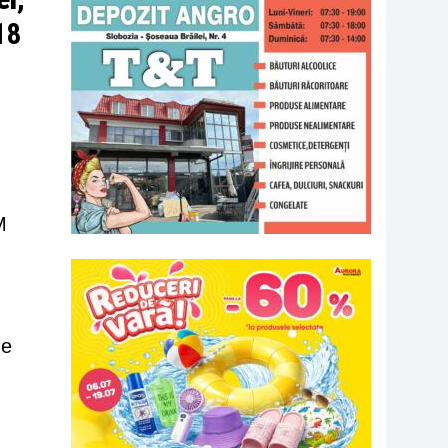
18
M
de