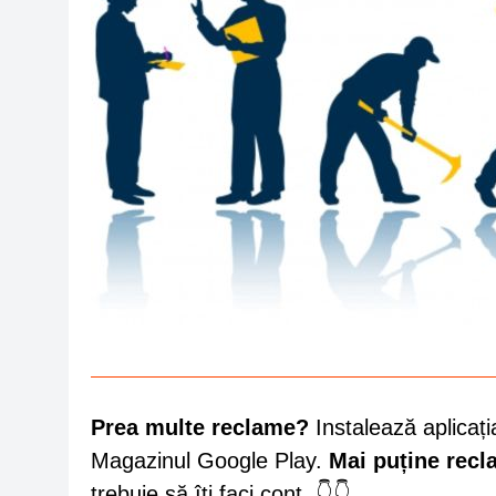
Prea multe reclame?
Instalează aplicați
Magazinul Google Play.
Mai puține rec
trebuie să îți faci cont. 👇👇