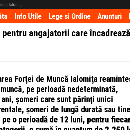
județul Ialomița
ita
Info Utile
Lege si Ordine
Anunturi
i pentru angajatorii care încadrează
rea Forţei de Muncă Ialomiţa reaminte
n muncă, pe perioadă nedeterminată,
ani, şomeri care sunt părinţi unici
rentale, şomeri de lungă durată sau tine
, pe o perioadă de 12 luni, pentru fieca
ategorii, o sumă în cuantum de 2.250 l