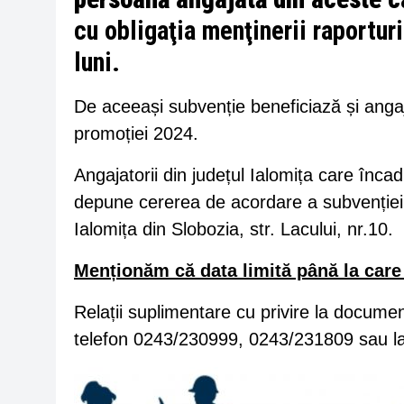
cu obligaţia menţinerii raportur
luni.
De aceeași subvenție beneficiază și anga
promoției 2024.
Angajatorii din județul Ialomița care înc
depune cererea de acordare a subvenției
Ialomița din Slobozia, str. Lacului, nr.10.
Menționăm că data limită până la care
Relații suplimentare cu privire la docume
telefon 0243/230999, 0243/231809 sau l