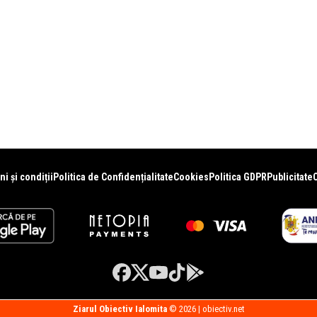
i și condiții
Politica de Confidențialitate
Cookies
Politica GDPR
Publicitate
Ziarul Obiectiv Ialomita
© 2026 | obiectiv.net