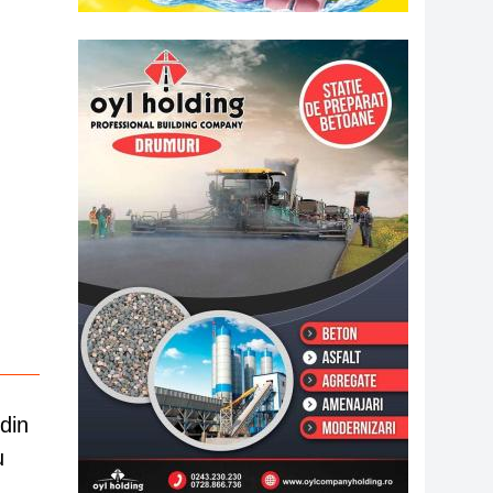
din
u