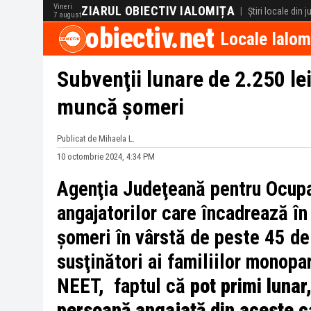
Vineri
ZIARUL OBIECTIV IALOMIȚA
|
Știri locale din 
7 august
obiectiv.net
Locale Ialom
Subvenţii lunare de 2.250 le
muncă șomeri
Publicat de Mihaela L.
10 octombrie 2024, 4:34 PM
Agenţia Judeţeană pentru Ocupa
angajatorilor care încadrează î
şomeri în vârstă de peste 45 de 
susţinători ai familiilor monopa
NEET, faptul că
pot primi lunar
persoană angajată din aceste c