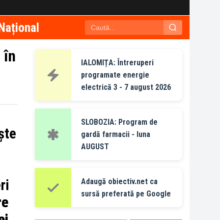
Național
 în
IALOMIȚA: Întreruperi
programate energie
electrică 3 - 7 august 2026
SLOBOZIA: Program de
ște
gardă farmacii - luna
AUGUST
ri
Adaugă obiectiv.net ca
sursă preferată pe Google
re
ei
,