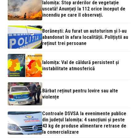
Ialomița: Stop arderilor de vegetație
uscată! Anunțați la 112 orice început de
incendiu pe care îl observați.
Borănești: Au furat un autoturism și l-au
abandonat în afara localității. Polițiștii au
reținut trei persoane
Ialomița: Val de căldură persistent și
instabilitate atmosferică
Bărbat reținut pentru lovire sau alte
violențe
Controale DSVSA la evenimente publice
din județul Ialomița: 4 sancțiuni și peste
43 kg de produse alimentare retrase de
la comercializare