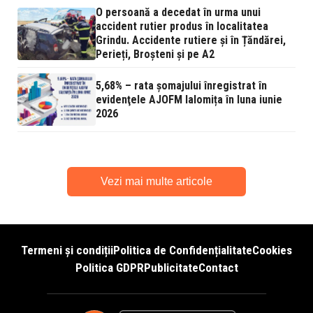
O persoană a decedat în urma unui
accident rutier produs în localitatea
Grindu. Accidente rutiere și în Țăndărei,
Perieți, Broșteni și pe A2
5,68% – rata şomajului înregistrat în
evidenţele AJOFM Ialomița în luna iunie
2026
Vezi mai multe articole
Termeni și condiții
Politica de Confidențialitate
Cookies
Politica GDPR
Publicitate
Contact