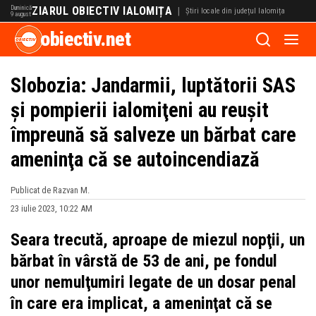
Duminică
ZIARUL OBIECTIV IALOMIȚA
|
Știri locale din județul Ialomița
9 august
obiectiv.net
Slobozia: Jandarmii, luptătorii SAS
şi pompierii ialomiţeni au reuşit
împreună să salveze un bărbat care
ameninţa că se autoincendiază
Publicat de Razvan M.
23 iulie 2023, 10:22 AM
Seara trecută, aproape de miezul nopţii, un
bărbat în vârstă de 53 de ani, pe fondul
unor nemulţumiri legate de un dosar penal
în care era implicat, a ameninţat că se