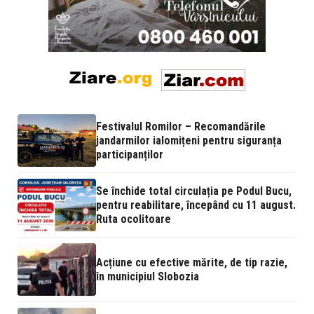
Festivalul Romilor – Recomandările
jandarmilor ialomițeni pentru siguranța
participanților
Se închide total circulația pe Podul Bucu,
pentru reabilitare, începând cu 11 august.
Ruta ocolitoare
Acțiune cu efective mărite, de tip razie,
în municipiul Slobozia