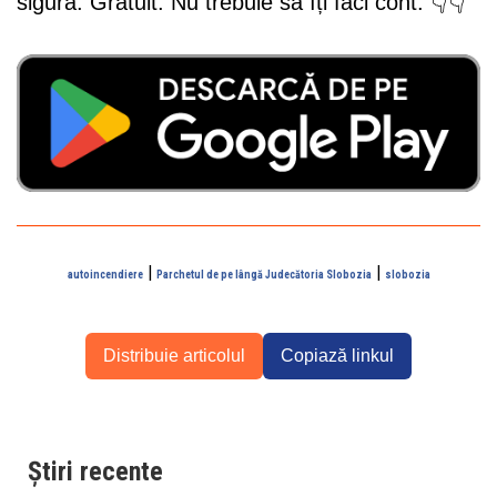
sigură. Gratuit. Nu trebuie să îți faci cont. 👇👇
|
|
autoincendiere
Parchetul de pe lângă Judecătoria Slobozia
slobozia
Distribuie articolul
Copiază linkul
Știri recente