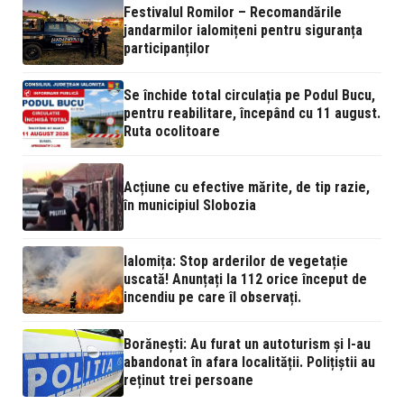
Festivalul Romilor – Recomandările
jandarmilor ialomițeni pentru siguranța
participanților
Se închide total circulația pe Podul Bucu,
pentru reabilitare, începând cu 11 august.
Ruta ocolitoare
Acțiune cu efective mărite, de tip razie,
în municipiul Slobozia
Ialomița: Stop arderilor de vegetație
uscată! Anunțați la 112 orice început de
incendiu pe care îl observați.
Borănești: Au furat un autoturism și l-au
abandonat în afara localității. Polițiștii au
reținut trei persoane