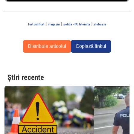
|
|
|
furt calificat
magazin
politia - IPJ Ialomita
slobozia
Distribuie articolul
Copiază linkul
Știri recente