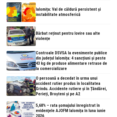
Ialomița: Val de căldură persistent și
instabilitate atmosferică
Bărbat reținut pentru lovire sau alte
violențe
Controale DSVSA la evenimente publice
din județul Ialomița: 4 sancțiuni și peste
43 kg de produse alimentare retrase de
la comercializare
O persoană a decedat în urma unui
accident rutier produs în localitatea
Grindu. Accidente rutiere și în Țăndărei,
Perieți, Broșteni și pe A2
5,68% – rata şomajului înregistrat în
evidenţele AJOFM Ialomița în luna iunie
2026