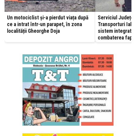
Un motociclist și-a pierdut viața după
Serviciul Județea
ce a intrat într-un parapet, în zona
Transporturi Ialomița – A
localității Gheorghe Doja
sistem integrat, 
combaterea fapte