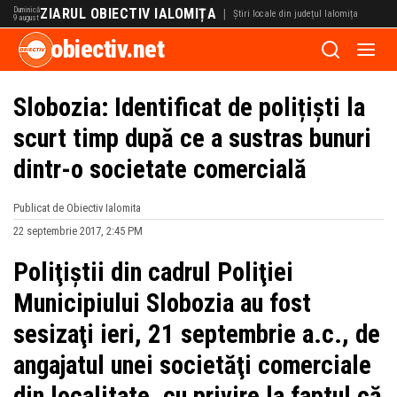
Duminică
ZIARUL OBIECTIV IALOMIȚA
|
Știri locale din județul Ialomița
9 august
obiectiv.net
Slobozia: Identificat de polițiști la
scurt timp după ce a sustras bunuri
dintr-o societate comercială
Publicat de Obiectiv Ialomita
22 septembrie 2017, 2:45 PM
Poliţiştii din cadrul Poliţiei
Municipiului Slobozia au fost
sesizaţi ieri, 21 septembrie a.c., de
angajatul unei societăţi comerciale
din localitate, cu privire la faptul că