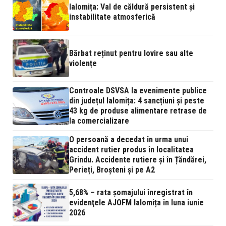
Ialomița: Val de căldură persistent și
instabilitate atmosferică
Bărbat reținut pentru lovire sau alte
violențe
Controale DSVSA la evenimente publice
din județul Ialomița: 4 sancțiuni și peste
43 kg de produse alimentare retrase de
la comercializare
O persoană a decedat în urma unui
accident rutier produs în localitatea
Grindu. Accidente rutiere și în Țăndărei,
Perieți, Broșteni și pe A2
5,68% – rata şomajului înregistrat în
evidenţele AJOFM Ialomița în luna iunie
2026