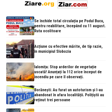
Se închide total circulația pe Podul Bucu,
pentru reabilitare, începând cu 11 august.
Ruta ocolitoare
Acțiune cu efective mărite, de tip razie,
în municipiul Slobozia
Ialomița: Stop arderilor de vegetație
uscată! Anunțați la 112 orice început de
incendiu pe care îl observați.
Borănești: Au furat un autoturism și l-au
abandonat în afara localității. Polițiștii au
reținut trei persoane