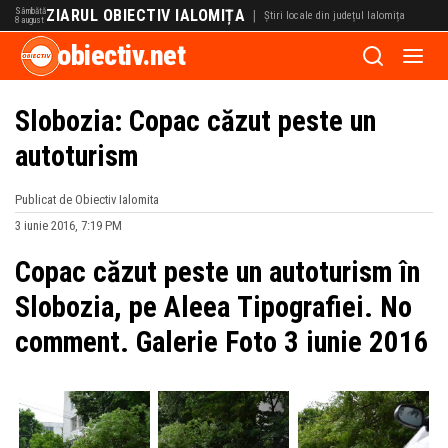
Sâmbătă
ZIARUL OBIECTIV IALOMIȚA
|
Știri locale din județul Ialomița
8 august
obiectiv.net
Slobozia: Copac căzut peste un
autoturism
Publicat de Obiectiv Ialomita
3 iunie 2016, 7:19 PM
Copac căzut peste un autoturism în
Slobozia, pe Aleea Tipografiei. No
comment. Galerie Foto 3 iunie 2016