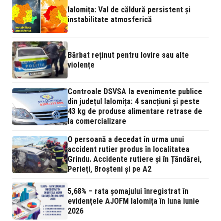
Ialomița: Val de căldură persistent și
instabilitate atmosferică
Bărbat reținut pentru lovire sau alte
violențe
Controale DSVSA la evenimente publice
din județul Ialomița: 4 sancțiuni și peste
43 kg de produse alimentare retrase de
la comercializare
O persoană a decedat în urma unui
accident rutier produs în localitatea
Grindu. Accidente rutiere și în Țăndărei,
Perieți, Broșteni și pe A2
5,68% – rata şomajului înregistrat în
evidenţele AJOFM Ialomița în luna iunie
2026