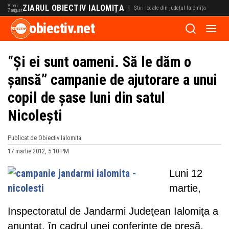
Vineri
ZIARUL OBIECTIV IALOMIȚA
|
Știri locale din județul Ialomița
7 august
obiectiv.net
“Și ei sunt oameni. Să le dăm o
șansă” campanie de ajutorare a unui
copil de șase luni din satul
Nicolești
Publicat de Obiectiv Ialomita
17 martie 2012, 5:10 PM
Luni 12
martie,
Inspectoratul de Jandarmi Judeţean Ialomiţa a
anunțat, în cadrul unei conferințe de presă,