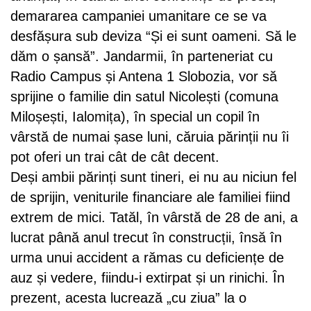
demararea campaniei umanitare ce se va
desfășura sub deviza “Și ei sunt oameni. Să le
dăm o șansă”. Jandarmii, în parteneriat cu
Radio Campus și Antena 1 Slobozia, vor să
sprijine o familie din satul Nicolești (comuna
Miloșești, Ialomița), în special un copil în
vârstă de numai șase luni, căruia părinții nu îi
pot oferi un trai cât de cât decent.
Deși ambii părinți sunt tineri, ei nu au niciun fel
de sprijin, veniturile financiare ale familiei fiind
extrem de mici. Tatăl, în vârstă de 28 de ani, a
lucrat până anul trecut în construcții, însă în
urma unui accident a rămas cu deficiențe de
auz și vedere, fiindu-i extirpat și un rinichi. În
prezent, acesta lucrează „cu ziua” la o