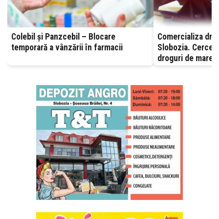
Colebil și Panzcebil – Blocare
Comercializa drog
temporară a vânzării în farmacii
Slobozia. Cerceta
droguri de mare r