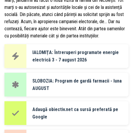
Marți, jandarmii au făcut o nouă vizită la familia din Nicolești. Tot
marți s-au autosesizat și autoritățile locale și cei de la asistență
socială. Din păcate, atunci când părinții au solicitat sprijin au fost
refuzați. Acum, în apropierea campaniei electorale, de… Dar nu
contează, fiecare ajutor este binevenit. Atât din partea oamenilor
cu posibilități materiale cât și din partea instituțiilor.
IALOMIȚA: Întreruperi programate energie
electrică 3 - 7 august 2026
SLOBOZIA: Program de gardă farmacii - luna
AUGUST
Adaugă obiectiv.net ca sursă preferată pe
Google