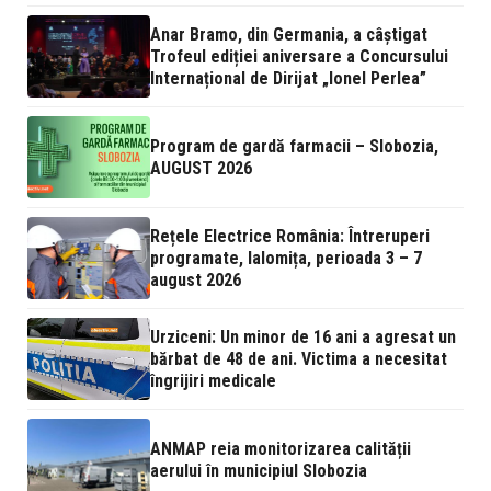
Anar Bramo, din Germania, a câștigat
Trofeul ediției aniversare a Concursului
Internațional de Dirijat „Ionel Perlea”
Program de gardă farmacii – Slobozia,
AUGUST 2026
Rețele Electrice România: Întreruperi
programate, Ialomița, perioada 3 – 7
august 2026
Urziceni: Un minor de 16 ani a agresat un
bărbat de 48 de ani. Victima a necesitat
îngrijiri medicale
ANMAP reia monitorizarea calității
aerului în municipiul Slobozia