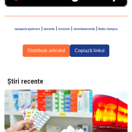
|
|
|
|
campanie ajutorare
ialomita
nicolesti
obiectivialomita
Radio Campus
Distribuie articolul
Copiază linkul
Știri recente