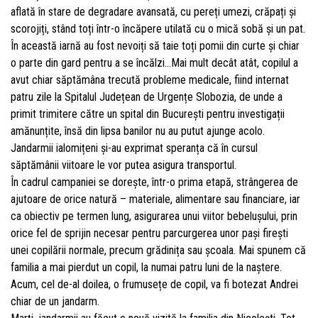
aflată în stare de degradare avansată, cu pereți umezi, crăpați și
scorojiți, stând toți într-o încăpere utilată cu o mică sobă și un pat.
În această iarnă au fost nevoiți să taie toți pomii din curte și chiar
o parte din gard pentru a se încălzi…Mai mult decât atât, copilul a
avut chiar săptămâna trecută probleme medicale, fiind internat
patru zile la Spitalul Județean de Urgențe Slobozia, de unde a
primit trimitere către un spital din București pentru investigații
amănunțite, însă din lipsa banilor nu au putut ajunge acolo.
Jandarmii ialomițeni și-au exprimat speranța că în cursul
săptămânii viitoare le vor putea asigura transportul.
În cadrul campaniei se dorește, într-o prima etapă, strângerea de
ajutoare de orice natură – materiale, alimentare sau financiare, iar
ca obiectiv pe termen lung, asigurarea unui viitor bebelușului, prin
orice fel de sprijin necesar pentru parcurgerea unor pași firești
unei copilării normale, precum grădinița sau școala. Mai spunem că
familia a mai pierdut un copil, la numai patru luni de la naștere.
Acum, cel de-al doilea, o frumusețe de copil, va fi botezat Andrei
chiar de un jandarm.