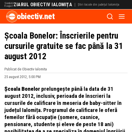
Sâmbătă
ZIARUL OBIECTIV IALOMIȚA
|
Știri locale din județul Ialomița
8 august
obiectiv.net
Școala Bonelor: Înscrierile pentru
cursurile gratuite se fac până la 31
august 2012
Publicat de Obiectiv Ialomita
25 august 2012, 5:00 PM
Școala
Bonelor
prelungește până la data de 31
august 2012, inclusiv, perioada de înscrieri la
cursurile de calificare în meseria de baby-sitter în
județul Ialomița. Programul de calificare le oferă
femeilor fără ocupație (șomere, casnice,
pensionare, studente și eleve de peste 18 ani)
posibilitatea de a se specializa în domeniul îngrijirii