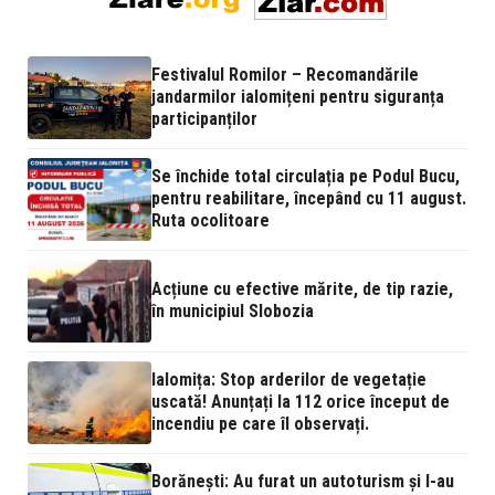
Festivalul Romilor – Recomandările
jandarmilor ialomițeni pentru siguranța
participanților
Se închide total circulația pe Podul Bucu,
pentru reabilitare, începând cu 11 august.
Ruta ocolitoare
Acțiune cu efective mărite, de tip razie,
în municipiul Slobozia
Ialomița: Stop arderilor de vegetație
uscată! Anunțați la 112 orice început de
incendiu pe care îl observați.
Borănești: Au furat un autoturism și l-au