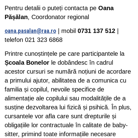
Pentru detalii o puteți contacta pe
Oana
Pășălan
, Coordonator regional
oana.pasalan@raa.ro
| mobil
0731 137 512
|
telefon 021 323 6868
Printre cunoștințele pe care participantele la
Școala
Bonelor
le dobândesc în cadrul
acestor cursuri se numără noțiuni de acordare
a primului ajutor, abilitatea de a comunica cu
familia și copilul, nevoile specifice de
alimentație ale copilului sau modalitățile de a
susține dezvoltarea lui fizică și psihică. În plus,
cursantele vor afla care sunt drepturile și
obligațiile lor contractuale în calitate de baby-
sitter, primind toate informațiile necesare