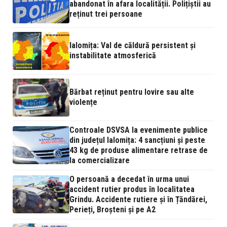
abandonat în afara localității. Polițiștii au
reținut trei persoane
Ialomița: Val de căldură persistent și
instabilitate atmosferică
Bărbat reținut pentru lovire sau alte
violențe
Controale DSVSA la evenimente publice
din județul Ialomița: 4 sancțiuni și peste
43 kg de produse alimentare retrase de
la comercializare
O persoană a decedat în urma unui
accident rutier produs în localitatea
Grindu. Accidente rutiere și în Țăndărei,
Perieți, Broșteni și pe A2