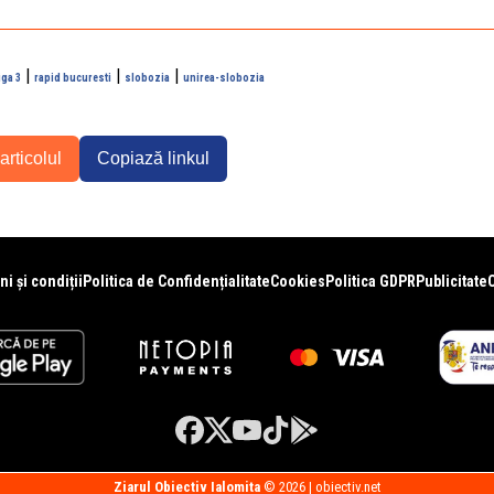
|
|
|
iga 3
rapid bucuresti
slobozia
unirea-slobozia
articolul
Copiază linkul
i și condiții
Politica de Confidențialitate
Cookies
Politica GDPR
Publicitate
Ziarul Obiectiv Ialomita
© 2026 | obiectiv.net