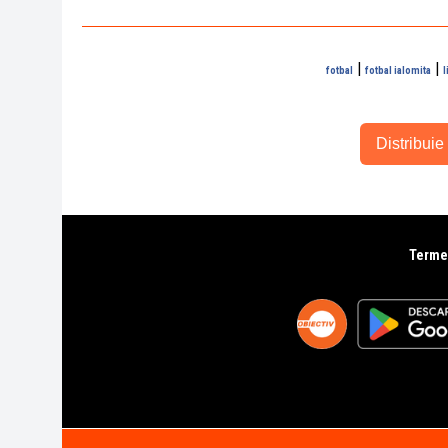
|
|
fotbal
fotbal ialomita
l
Distribuie 
Termen