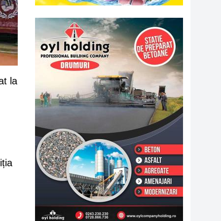
at la
ția