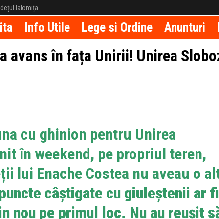
județul Ialomița
ita
Info Utile
Lege si Ordine
Anunturi
ia avans în fața Unirii! Unirea Slobo
una cu ghinion pentru Unirea
lnit în weekend, pe propriul teren,
ții lui Enache Costea nu aveau o al
puncte câștigate cu giuleștenii ar fi
in nou pe primul loc. Nu au reușit s