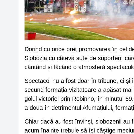
Dorind cu orice preț promovarea în cel de-a
Slobozia cu câteva sute de suporteri, care
cântând și făcând o atmosferă spectacul
Spectacol nu a fost doar în tribune, ci și 
secund formația vizitatoare a apăsat mai 
golul victoriei prin Robinho, în minutul 69
a doua în detrimentul Afumațiului, formaț
Chiar dacă au fost învinși, slobozenii au 
acum înainte trebuie să își câștige meciuri