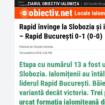
Vineri
ZIARUL OBIECTIV IALOMIȚA
|
Știri locale din 
7 august
obiectiv.net
Locale Ialom
Rapid învinge la Slobozia și 
– Rapid București 0-1 (0-0)
Publicat de Obiectiv Ialomita
18 noiembrie 2018, 6:36 PM
Etapa cu numărul 13 a fost 
Slobozia. Ialomițenii au întâ
liderul Rapid București. Băie
variantă decât victoria.
Trei 
urcat formația ialomițeană d