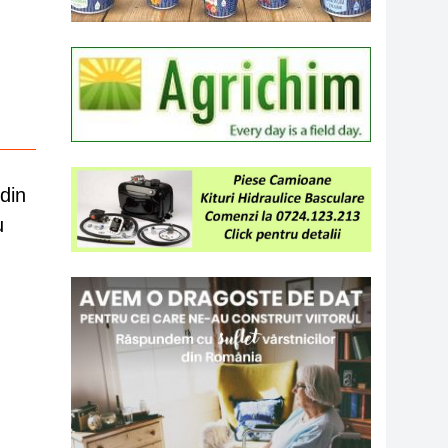
din
u