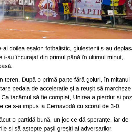
l doilea eșalon fotbalistic, giuleștenii s-au deplas
 i-au încurajat din primul până în ultimul minut,
oasă.
în teren. După o primă parte fără goluri, în mitanul
tare pedala de accelerație și a reușit să marcheze
. Ca tacâmul să fie complet, Unirea a pierdut și pozi
ie ce s-a impus la Cernavodă cu scorul de 3-0.
făcut o partidă bună, un joc ce dă speranțe, iar de
le și să aștepte pașii greșiți ai adversarilor.