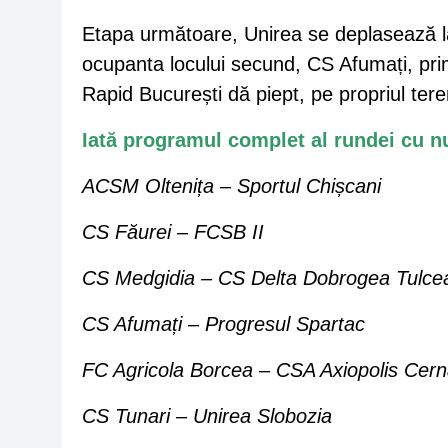
Etapa următoare, Unirea se deplasează la
ocupanta locului secund, CS Afumați, pri
Rapid București dă piept, pe propriul ter
Iată programul complet al rundei cu n
ACSM Oltenița – Sportul Chișcani
CS Făurei – FCSB II
CS Medgidia – CS Delta Dobrogea Tulce
CS Afumați – Progresul Spartac
FC Agricola Borcea – CSA Axiopolis Cer
CS Tunari – Unirea Slobozia