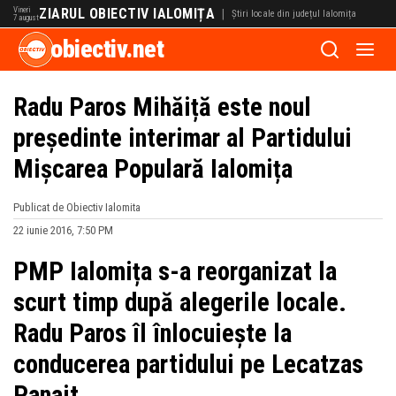
Vineri
ZIARUL OBIECTIV IALOMIȚA
|
Știri locale din județul Ialomița
7 august
obiectiv.net
Radu Paros Mihăiță este noul
președinte interimar al Partidului
Mișcarea Populară Ialomița
Publicat de Obiectiv Ialomita
22 iunie 2016, 7:50 PM
PMP Ialomița s-a reorganizat la
scurt timp după alegerile locale.
Radu Paros îl înlocuiește la
conducerea partidului pe Lecatzas
Panait.