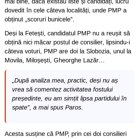
mai bine, dacă existau liste și candidați, lucru
dovedit în cele câteva localități, unde PMP a
obținut „scoruri bunicele”.
Deși la Fetești, candidatul PMP nu a reușit să
obțină nici măcar postul de consilier, lipsindu-i
câteva voturi, PMP are doi la Slobozia, unul la
Movila, Miloșești, Gheorghe Lazăr…
„După analiza mea, practic, deși nu aș
vrea să comentez activitatea fostului
președinte, eu am simțit lipsa partidului în
spate”, a mai spus Paros.
Acesta susține că PMP, prin cei doi consilieri