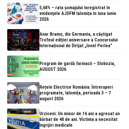
5,68% – rata şomajului înregistrat în
evidenţele AJOFM Ialomița în luna iunie
2026
Anar Bramo, din Germania, a câștigat
Trofeul ediției aniversare a Concursului
Internațional de Dirijat „Ionel Perlea”
Program de gardă farmacii – Slobozia,
AUGUST 2026
Rețele Electrice România: Întreruperi
programate, Ialomița, perioada 3 – 7
august 2026
Urziceni: Un minor de 16 ani a agresat un
bărbat de 48 de ani. Victima a necesitat
îngrijiri medicale