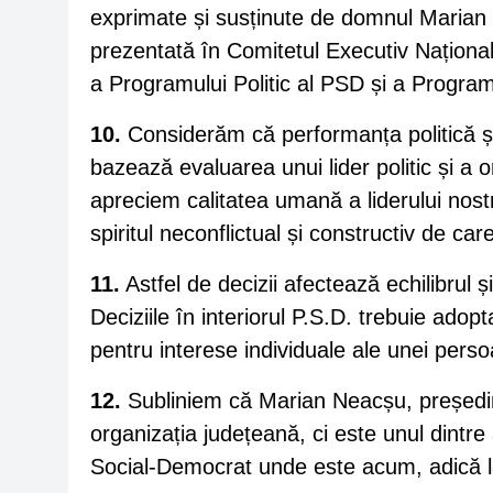
exprimate și susținute de domnul Marian 
prezentată în Comitetul Executiv Național
a Programului Politic al PSD și a Progra
10.
Considerăm că performanța politică și 
bazează evaluarea unui lider politic și a
apreciem calitatea umană a liderului nost
spiritul neconflictual și constructiv de c
11.
Astfel de decizii afectează echilibrul și
Deciziile în interiorul P.S.D. trebuie adopt
pentru interese individuale ale unei pers
12.
Subliniem că Marian Neacșu, președin
organizația județeană, ci este unul dintre
Social-Democrat unde este acum, adică l