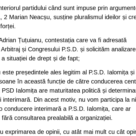
interiorul partidului când sunt impuse prin argument
a, 2 Marian Neacșu, susține pluralismul ideilor și cr
orței.
rian Țuțuianu, contestația care va fi adresată
 Arbitraj și Congresului P.S.D. și solicităm analizar
e a situației de drept și de fapt;
e președintele ales legitim al P.S.D. Ialomița și
soane în această funcție de către conducerea cent
 PSD Ialomița are maturitatea politică și determin
 interimară. Din acest motiv, nu vom participa la ni
 o conducere interimară a P.S.D. Ialomița, care ar
fără consultarea prealabilă a organizației.
exprimarea de opinii, cu atât mai mult cu cât opin