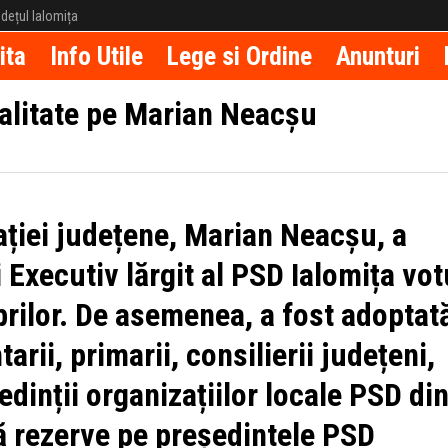
județul Ialomița
ita
Info Utile
Lege si Ordine
Anunturi
otalitate pe Marian Neacșu
ației județene, Marian Neacșu, a
 Executiv lărgit al PSD Ialomița vot
rilor. De asemenea, a fost adoptat
rii, primarii, consilierii județeni,
edinții organizațiilor locale PSD di
ră rezerve pe președintele PSD