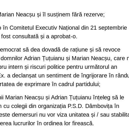
arian Neacșu și îl susținem fără rezerve;
 în Comitetul Executiv Național din 21 septembrie
a fost consultată și a aprobat-o.
 Democrat să dea dovadă de rațiune și să revoce
 domnilor Adrian Țuțuianu și Marian Neacșu, care 
u intern și riscuri politice pentru următorul an
x. a declanșat un sentiment de îngrijorare în rându
ertatea de exprimare în cadrul partidului;
nii Marian Neacșu și Adrian Țuțuianu înțeleg să le
m cu colegii din organizația P.S.D. Dâmbovița în
este demersuri nu vor viza unitatea și / sau stabilit
rea lucrurilor în ordinea lor firească.