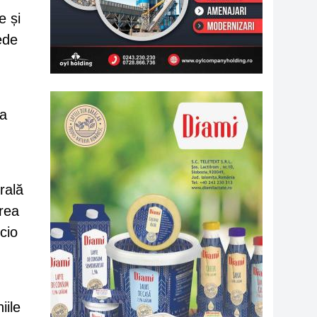
e și
ede
ea
rală
area
cio
iile