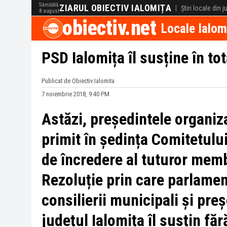
Sâmbătă
ZIARUL OBIECTIV IALOMIȚA
|
Știri locale din 
8 august
obiectiv.net
Locale Ialom
PSD Ialomița îl susține în t
Publicat de Obiectiv Ialomita
7 noiembrie 2018, 9:40 PM
Astăzi, președintele organiz
primit în ședința Comitetului
de încredere al tuturor memb
Rezoluție prin care parlamenta
consilierii municipali și preș
județul Ialomița îl susțin fă