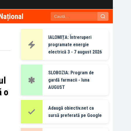
Național
IALOMIȚA: Întreruperi
programate energie
electrică 3 - 7 august 2026
SLOBOZIA: Program de
ul
gardă farmacii - luna
AUGUST
ă o
Adaugă obiectiv.net ca
n
sursă preferată pe Google