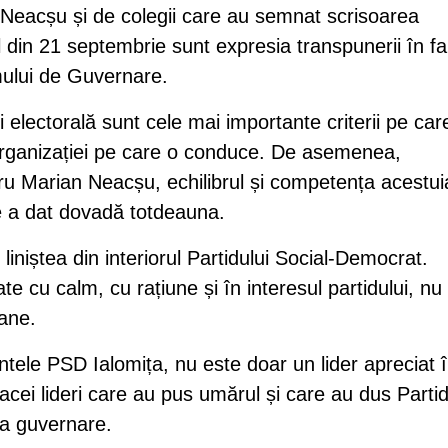
Neacșu și de colegii care au semnat scrisoarea
 din 21 septembrie sunt expresia transpunerii în f
mului de Guvernare.
electorală sunt cele mai importante criterii pe car
 organizației pe care o conduce. De asemenea,
ru Marian Neacșu, echilibrul și competența acestui
are a dat dovadă totdeauna.
 liniștea din interiorul Partidului Social-Democrat.
ate cu calm, cu rațiune și în interesul partidului, nu
oane.
tele PSD Ialomița, nu este doar un lider apreciat 
 acei lideri care au pus umărul și care au dus Partid
a guvernare.