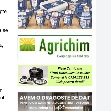
apte
e se
a,
în
ul