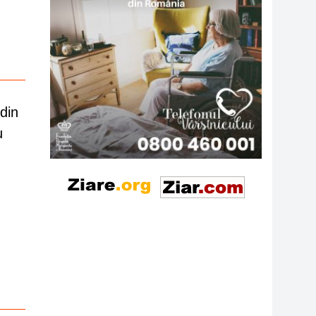
din
u