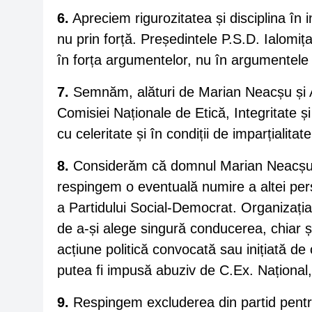
6.
Apreciem rigurozitatea și disciplina în 
nu prin forță. Președintele P.S.D. Ialomiț
în forța argumentelor, nu în argumentele f
7.
Semnăm, alături de Marian Neacșu și Ad
Comisiei Naționale de Etică, Integritate și
cu celeritate și în condiții de imparțialitat
8.
Considerăm că domnul Marian Neacșu est
respingem o eventuală numire a altei per
a Partidului Social-Democrat. Organizația
de a-și alege singură conducerea, chiar și
acțiune politică convocată sau inițiată de
putea fi impusă abuziv de C.Ex. Național, 
9.
Respingem excluderea din partid pentru 