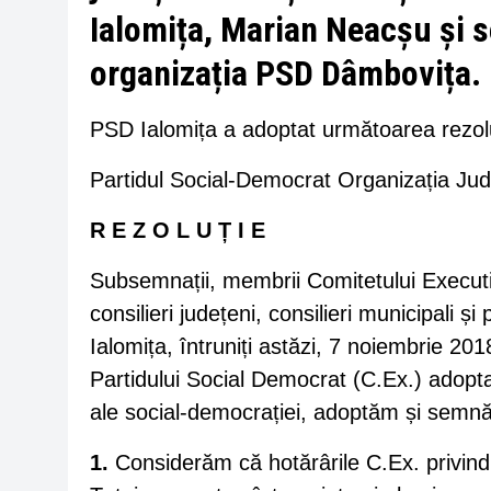
Ialomița, Marian Neacșu și se
organizația PSD Dâmbovița.
PSD Ialomița a adoptat următoarea rezolu
Partidul Social-Democrat Organizația Jud
R E Z O L U Ț I E
Subsemnații, membrii Comitetului Executiv 
consilieri județeni, consilieri municipali și
Ialomița, întruniți astăzi, 7 noiembrie 20
Partidului Social Democrat (C.Ex.) adoptat
ale social-democrației, adoptăm și semnă
1.
Considerăm că hotărârile C.Ex. privin