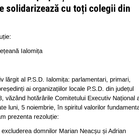
 solidarizează cu toți colegii din
ție:
ețeană Ialomița
lărgit al P.S.D. Ialomița: parlamentari, primari,
 președinți ai organizațiilor locale P.S.D. din județul
18, văzând hotărârile Comitetului Executiv Național a
e luni, 5 noiembrie, în spiritul valorilor fundament
m prezenta rezoluție:
d excluderea domnilor Marian Neacșu și Adrian