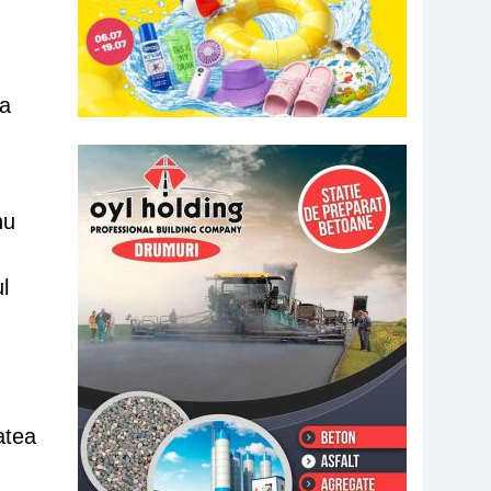
 a
nu
l
atea