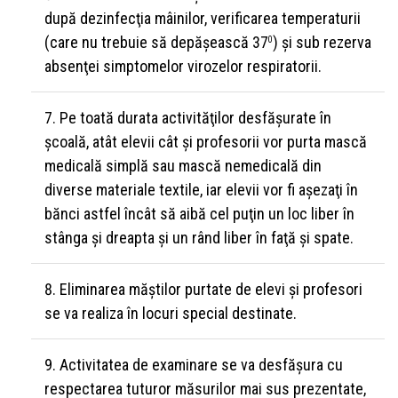
după dezinfecţia mâinilor, verificarea temperaturii
(care nu trebuie să depăşească 37
) şi sub rezerva
0
absenţei simptomelor virozelor respiratorii.
Pe toată durata activităţilor desfăşurate în
şcoală, atât elevii cât şi profesorii vor purta mască
medicală simplă sau mască nemedicală din
diverse materiale textile, iar elevii vor fi aşezaţi în
bănci astfel încât să aibă cel puţin un loc liber în
stânga şi dreapta şi un rând liber în faţă şi spate.
Eliminarea măştilor purtate de elevi şi profesori
se va realiza în locuri special destinate.
Activitatea de examinare se va desfăşura cu
respectarea tuturor măsurilor mai sus prezentate,