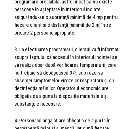
programare prealabilă, astfel încât să nu existe
persoane în aşteptare în interiorul incintei,
asigurându-se o suprafaţă minimă de 4 mp pentru
fiecare client şi o distanţă minimă de 2 m, între
oricare 2 persoane apropiate;
La efectuarea programării, clientul va fi informat
asupra faptului ca accesul în interiorul incintei se
va realiza doar după verificarea temperaturii, care
nu trebuie să depăşească 37
, sub rezerva
0
absenţei simptomelor virozelor respiratorii şi cu
dezinfecţia mâinilor. Operatorul economic are
obligaţia de a pune la dispoziţie materialele şi
substanţele necesare.
Personalul angajat are obligaţia de a purta în
permanenţă mânuşi şi mască, iar după fiecare