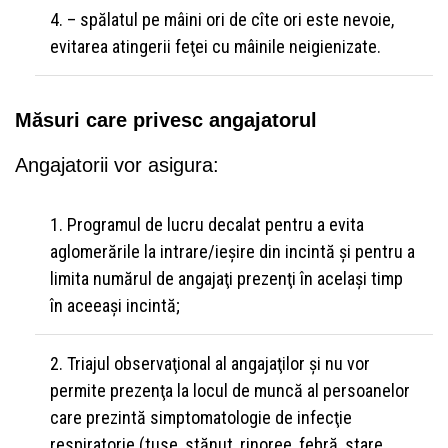
– spălatul pe mâini ori de cîte ori este nevoie,
evitarea atingerii feţei cu mâinile neigienizate.
Măsuri care privesc angajatorul
Angajatorii vor asigura:
Programul de lucru decalat pentru a evita
aglomerările la intrare/ieşire din incintă şi pentru a
limita numărul de angajaţi prezenţi în acelaşi timp
în aceeaşi incintă;
Triajul observaţional al angajaţilor şi nu vor
permite prezenţa la locul de muncă al persoanelor
care prezintă simptomatologie de infecţie
respiratorie (tuse, stănut, rinoree, febră, stare