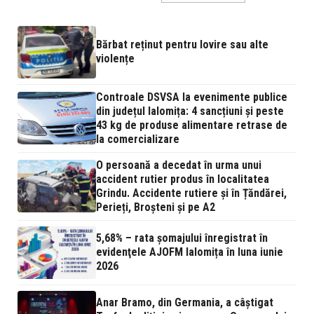
Bărbat reținut pentru lovire sau alte
violențe
Controale DSVSA la evenimente publice
din județul Ialomița: 4 sancțiuni și peste
43 kg de produse alimentare retrase de
la comercializare
O persoană a decedat în urma unui
accident rutier produs în localitatea
Grindu. Accidente rutiere și în Țăndărei,
Perieți, Broșteni și pe A2
5,68% – rata şomajului înregistrat în
evidenţele AJOFM Ialomița în luna iunie
2026
Anar Bramo, din Germania, a câștigat