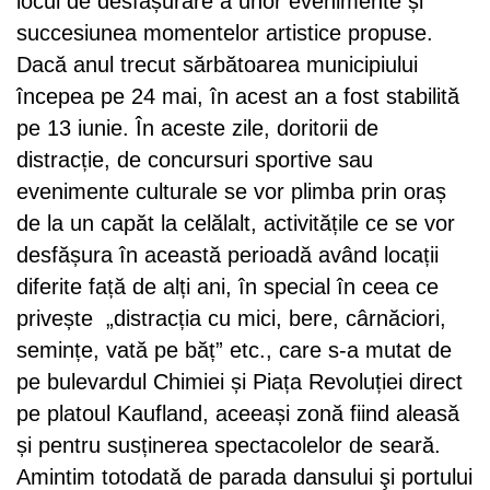
locul de desfășurare a unor evenimente și
succesiunea momentelor artistice propuse.
Dacă anul trecut sărbătoarea municipiului
începea pe 24 mai, în acest an a fost stabilită
pe 13 iunie. În aceste zile, doritorii de
distracție, de concursuri sportive sau
evenimente culturale se vor plimba prin oraș
de la un capăt la celălalt, activitățile ce se vor
desfășura în această perioadă având locații
diferite față de alți ani, în special în ceea ce
privește „distracția cu mici, bere, cârnăciori,
semințe, vată pe băț” etc., care s-a mutat de
pe bulevardul Chimiei și Piața Revoluției direct
pe platoul Kaufland, aceeași zonă fiind aleasă
și pentru susținerea spectacolelor de seară.
Amintim totodată de parada dansului şi portului