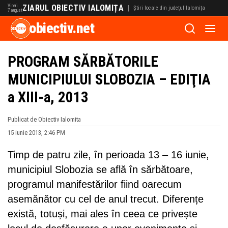
Vineri
ZIARUL OBIECTIV IALOMIȚA
|
Știri locale din județul Ialomița
7 august
obiectiv.net
PROGRAM SĂRBĂTORILE
MUNICIPIULUI SLOBOZIA – EDIŢIA
a XIII-a, 2013
Publicat de Obiectiv Ialomita
15 iunie 2013, 2:46 PM
Timp de patru zile, în perioada 13 – 16 iunie,
municipiul Slobozia se află în sărbătoare,
programul manifestărilor fiind oarecum
asemănător cu cel de anul trecut. Diferențe
există, totuși, mai ales în ceea ce privește