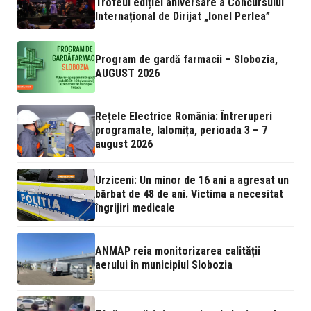
Trofeul ediției aniversare a Concursului
Internațional de Dirijat „Ionel Perlea”
Program de gardă farmacii – Slobozia,
AUGUST 2026
Rețele Electrice România: Întreruperi
programate, Ialomița, perioada 3 – 7
august 2026
Urziceni: Un minor de 16 ani a agresat un
bărbat de 48 de ani. Victima a necesitat
îngrijiri medicale
ANMAP reia monitorizarea calității
aerului în municipiul Slobozia