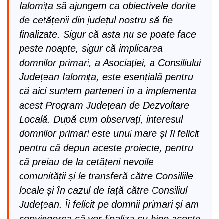
Ialomița să ajungem ca obiectivele dorite
de cetățenii din județul nostru să fie
finalizate. Sigur că asta nu se poate face
peste noapte, sigur că implicarea
domnilor primari, a Asociației, a Consiliului
Județean Ialomița, este esențială pentru
că aici suntem parteneri în a implementa
acest Program Județean de Dezvoltare
Locală. După cum observați, interesul
domnilor primari este unul mare și îi felicit
pentru că depun aceste proiecte, pentru
că preiau de la cetățeni nevoile
comunității și le transferă către Consiliile
locale și în cazul de față către Consiliul
Județean. Îi felicit pe domnii primari și am
convingerea că vor finaliza cu bine aceste