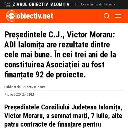
Vineri
ZIARUL OBIECTIV IALOMIȚA
|
Știri locale din județul Ialomița
7 august
obiectiv.net
Președintele C.J., Victor Moraru:
ADI Ialomița are rezultate dintre
cele mai bune. În cei trei ani de la
constituirea Asociației au fost
finanțate 92 de proiecte.
Publicat de Obiectiv Ialomita
7 iulie 2020, 2:46 PM
Președintele Consiliului Județean Ialomița,
Victor Moraru, a semnat marți, 7 iulie, alte
patru contracte de finanțare pentru