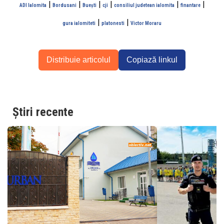
|
|
|
|
|
|
ADI Ialomita
Bordusani
Buești
cji
consiliul judetean ialomita
finantare
|
|
gura ialomiteti
platonesti
Victor Moraru
Distribuie articolul
Copiază linkul
Știri recente