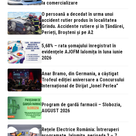
la comercializare
O persoană a decedat în urma unui
accident rutier produs în localitatea
Grindu. Accidente rutiere și în Țăndărei,
Perieți, Broșteni și pe A2
5,68% – rata şomajului înregistrat în
evidenţele AJOFM Ialomița în luna iunie
2026
Anar Bramo, din Germania, a câștigat
Trofeul ediției aniversare a Concursului
Internațional de Dirijat „Ionel Perlea”
Program de gardă farmacii – Slobozia,
AUGUST 2026
Rețele Electrice România: Întreruperi
programate, Ialomița, perioada 3 – 7