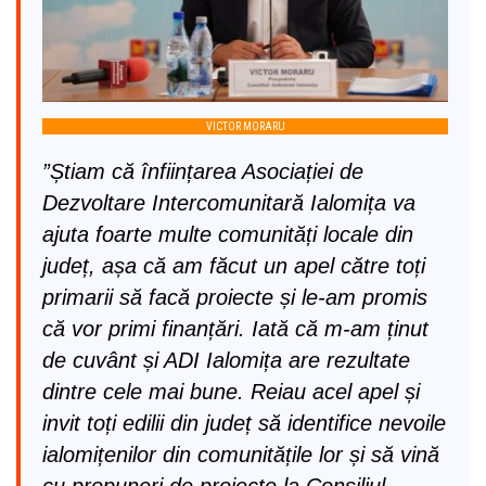
VICTOR MORARU
”Știam că înființarea Asociației de
Dezvoltare Intercomunitară Ialomița va
ajuta foarte multe comunități locale din
județ, așa că am făcut un apel către toți
primarii să facă proiecte și le-am promis
că vor primi finanțări. Iată că m-am ținut
de cuvânt și ADI Ialomița are rezultate
dintre cele mai bune. Reiau acel apel și
invit toți edilii din județ să identifice nevoile
ialomițenilor din comunitățile lor și să vină