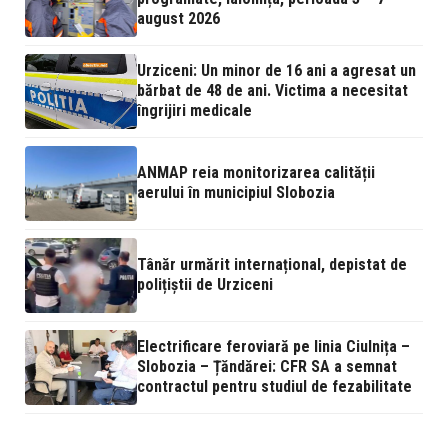
august 2026
Urziceni: Un minor de 16 ani a agresat un
bărbat de 48 de ani. Victima a necesitat
îngrijiri medicale
ANMAP reia monitorizarea calității
aerului în municipiul Slobozia
Tânăr urmărit internațional, depistat de
polițiștii de Urziceni
Electrificare feroviară pe linia Ciulnița –
Slobozia – Țăndărei: CFR SA a semnat
contractul pentru studiul de fezabilitate