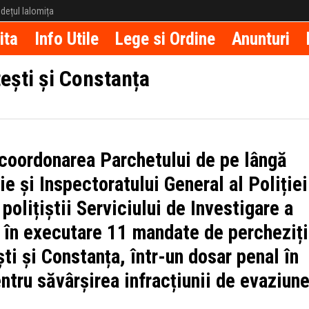
județul Ialomița
ita
Info Utile
Lege si Ordine
Anunturi
tești și Constanța
 coordonarea Parchetului de pe lângă
ie și Inspectoratului General al Poliției
polițiștii Serviciului de Investigare a
s în executare 11 mandate de percheziț
ști și Constanța, într-un dosar penal în
ntru săvârșirea infracțiunii de evaziun