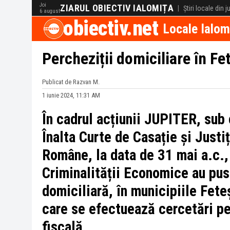
Joi
ZIARUL OBIECTIV IALOMIȚA
|
Știri locale din 
6 august
obiectiv.net
Locale Ialom
Percheziții domiciliare în Fe
Publicat de Razvan M.
1 iunie 2024, 11:31 AM
În cadrul acțiunii JUPITER, sub
Înalta Curte de Casație și Justiț
Române, la data de 31 mai a.c., 
Criminalității Economice au pu
domiciliară, în municipiile Fete
care se efectuează cercetări pe
fiscală.