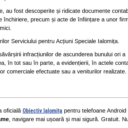
te, au fost descoperite și ridicate documente contab
e închiriere, precum și acte de înființare a unor fir
mici.
orilor Serviciului pentru Acțiuni Speciale Ialomița.
ăvârșirii infracțiunilor de ascunderea bunului ori a
, în tot sau în parte, a evidențierii, în actele cont
lor comerciale efectuate sau a veniturilor realizate.
Obiectiv Ialomița
a oficială
pentru telefoane Android 
lame
, navigare mai ușoară și mai sigură. Gratuit. N