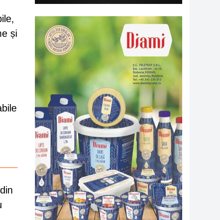
ile,
me și
abile
din
u