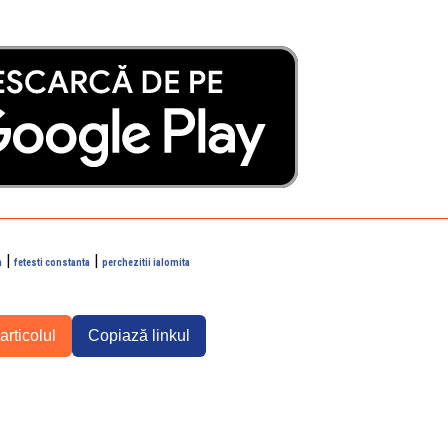
|
|
a
fetesti constanta
perchezitii ialomita
articolul
Copiază linkul