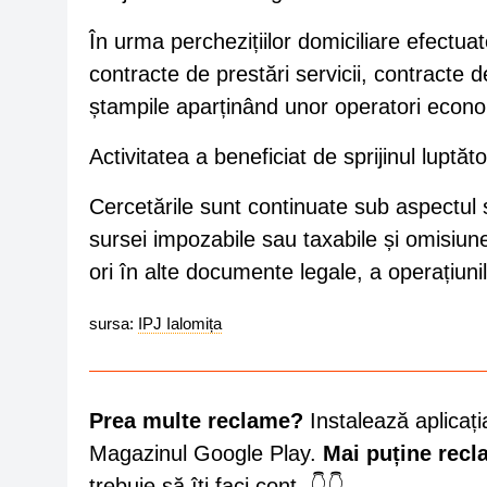
În urma perchezițiilor domiciliare efectua
contracte de prestări servicii, contracte d
ștampile aparținând unor operatori econo
Activitatea a beneficiat de sprijinul luptăt
Cercetările sunt continuate sub aspectul s
sursei impozabile sau taxabile și omisiunea
ori în alte documente legale, a operațiuni
sursa:
IPJ Ialomița
Prea multe reclame?
Instalează aplicați
Magazinul Google Play.
Mai puține rec
trebuie să îți faci cont. 👇👇