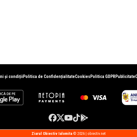
i și condiții
Politica de Confidențialitate
Cookies
Politica GDPR
Publicitate
Ziarul Obiectiv Ialomita
© 2026 | obiectiv.net