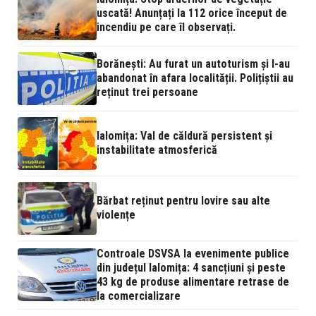
uscată! Anunțați la 112 orice început de
incendiu pe care îl observați.
Borănești: Au furat un autoturism și l-au
abandonat în afara localității. Polițiștii au
reținut trei persoane
Ialomița: Val de căldură persistent și
instabilitate atmosferică
Bărbat reținut pentru lovire sau alte
violențe
Controale DSVSA la evenimente publice
din județul Ialomița: 4 sancțiuni și peste
43 kg de produse alimentare retrase de
la comercializare