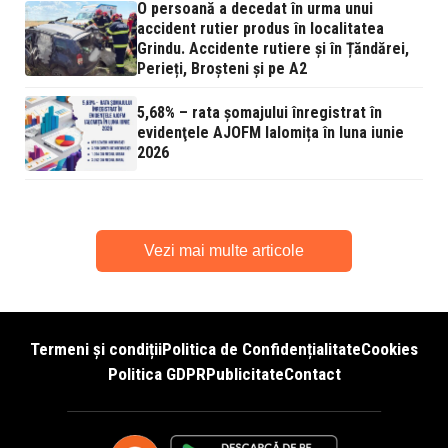
O persoană a decedat în urma unui
accident rutier produs în localitatea
Grindu. Accidente rutiere și în Țăndărei,
Perieți, Broșteni și pe A2
5,68% – rata şomajului înregistrat în
evidenţele AJOFM Ialomița în luna iunie
2026
Vezi mai multe articole
Termeni și condiții
Politica de Confidențialitate
Cookies
Politica GDPR
Publicitate
Contact