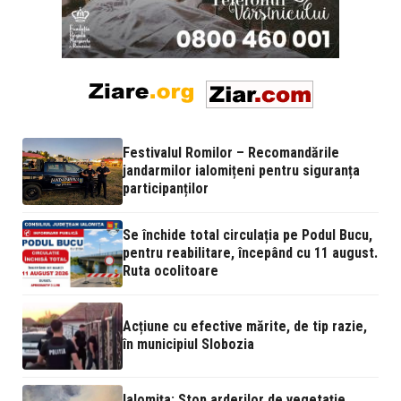
Festivalul Romilor – Recomandările
jandarmilor ialomițeni pentru siguranța
participanților
Se închide total circulația pe Podul Bucu,
pentru reabilitare, începând cu 11 august.
Ruta ocolitoare
Acțiune cu efective mărite, de tip razie,
în municipiul Slobozia
Ialomița: Stop arderilor de vegetație