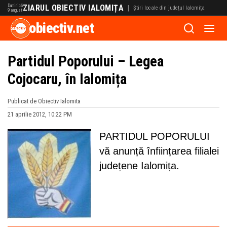
Duminică
ZIARUL OBIECTIV IALOMIȚA
|
Știri locale din județul Ialomița
9 august
obiectiv.net
Partidul Poporului – Legea
Cojocaru, în Ialomița
Publicat de Obiectiv Ialomita
21 aprilie 2012, 10:22 PM
PARTIDUL POPORULUI
vă anunță înființarea filialei
județene Ialomița.