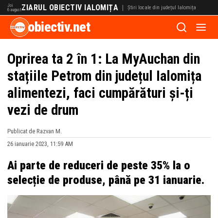
Joi
ZIARUL OBIECTIV IALOMIȚA
|
Știri locale din județul Ialomița
6 august
obiectiv.net
Oprirea ta 2 în 1: La MyAuchan din
stațiile Petrom din județul Ialomița
alimentezi, faci cumpărături și-ți
vezi de drum
Publicat de Razvan M.
26 ianuarie 2023, 11:59 AM
Ai parte de reduceri de peste 35% la o
selecție de produse, până pe 31
ianuarie.