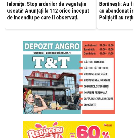
Ialomița: Stop arderilor de vegetație
Borănești: Au fura
uscată! Anunțați la 112 orice început
au abandonat în af
de incendiu pe care îl observați.
Polițiștii au rețin