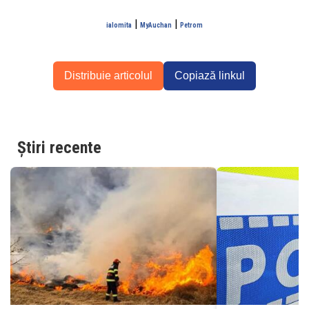
|
|
ialomita
MyAuchan
Petrom
Distribuie articolul
Copiază linkul
Știri recente