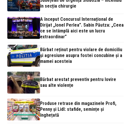
Județean de Urgență Slobozia – incendiu
în secția chirurgie
A început Concursul Internațional de
Dirijat „Ionel Perlea”. Sabin Păutza: „Ceea
ce se întâmplă aici este un lucru
extraordinar”
Bărbat reținut pentru violare de domiciliu
și agresiune asupra fostei concubine și a
mamei acesteia
Bărbat arestat preventiv pentru lovire
sau alte violențe
Produse retrase din magazinele Profi,
Penny și Lidl: stafide, semințe și
înghețată