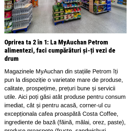
Oprirea ta 2 în 1: La MyAuchan Petrom
alimentezi, faci cumpărături și-ți vezi de
drum
Magazinele MyAuchan din stațiile Petrom îți
pun la dispoziție o varietate mare de produse,
calitate, prospețime, prețuri bune și servicii
utile. Aici poți găsi atât produse pentru consum
imediat, cât și pentru acasă, corner-ul cu
excepționala cafea proaspătă Costa Coffee,
ingrediente de bază (făină, mălai, orez, paste),
produse proaspete (fructe, sandwichuri,