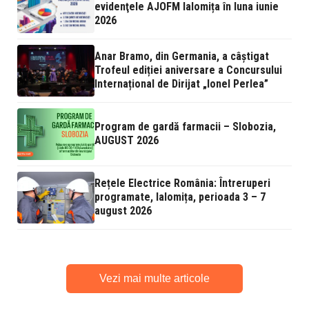
evidenţele AJOFM Ialomița în luna iunie
2026
Anar Bramo, din Germania, a câștigat
Trofeul ediției aniversare a Concursului
Internațional de Dirijat „Ionel Perlea”
Program de gardă farmacii – Slobozia,
AUGUST 2026
Rețele Electrice România: Întreruperi
programate, Ialomița, perioada 3 – 7
august 2026
Vezi mai multe articole