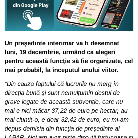
Un preşedinte interimar va fi desemnat
luni, 19 decembrie, urmând ca alegeri
pentru această funcţie să fie organizate, cel
mai probabil, la începutul anului viitor.
“Din cauza faptului că lucrurile nu merg în
direcţia bună şi sunt nemulţumiri destul de
grave legate de această subvenţie, care nu
mai e nici măcar 37,22 de euro pe hectar, au
mai ciuntit-o, e doar 32,42 de euro, eu mi-am
depus demisia din funcţia de preşedinte al
LAPAR. Noi am avut nişte discuţii furtunoase şi