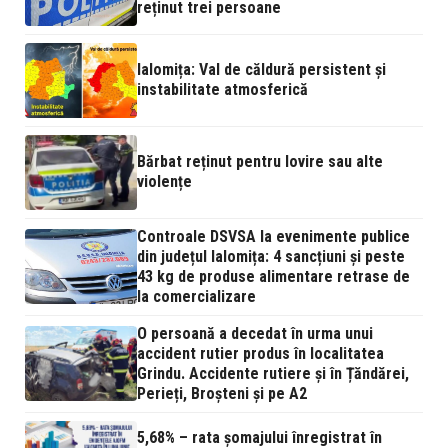
reținut trei persoane
Ialomița: Val de căldură persistent și
instabilitate atmosferică
Bărbat reținut pentru lovire sau alte
violențe
Controale DSVSA la evenimente publice
din județul Ialomița: 4 sancțiuni și peste
43 kg de produse alimentare retrase de
la comercializare
O persoană a decedat în urma unui
accident rutier produs în localitatea
Grindu. Accidente rutiere și în Țăndărei,
Perieți, Broșteni și pe A2
5,68% – rata şomajului înregistrat în