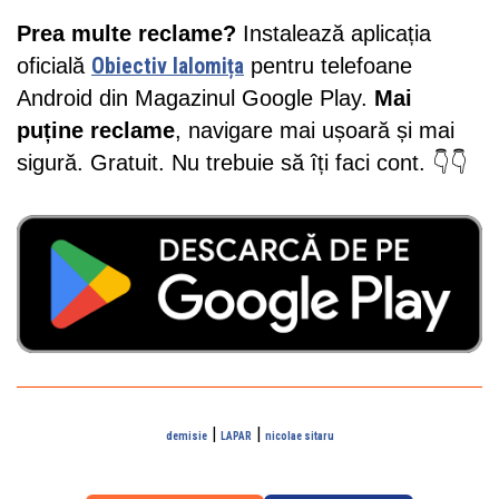
Prea multe reclame?
Instalează aplicația
oficială
Obiectiv Ialomița
pentru telefoane
Android din Magazinul Google Play.
Mai
puține reclame
, navigare mai ușoară și mai
sigură. Gratuit. Nu trebuie să îți faci cont. 👇👇
|
|
demisie
LAPAR
nicolae sitaru