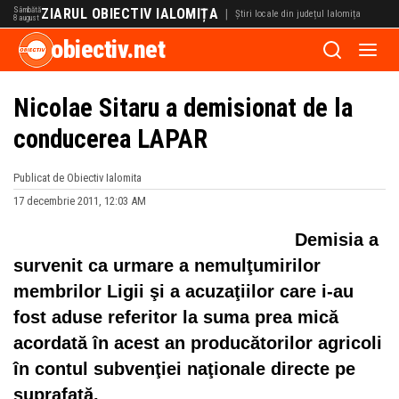
Sâmbătă
ZIARUL OBIECTIV IALOMIȚA
|
Știri locale din județul Ialomița
8 august
obiectiv.net
Nicolae Sitaru a demisionat de la
conducerea LAPAR
Publicat de Obiectiv Ialomita
17 decembrie 2011, 12:03 AM
Demisia a
survenit ca urmare a nemulţumirilor
membrilor Ligii şi a acuzaţiilor care i-au
fost aduse referitor la suma prea mică
acordată în acest an producătorilor agricoli
în contul subvenţiei naţionale directe pe
suprafaţă.