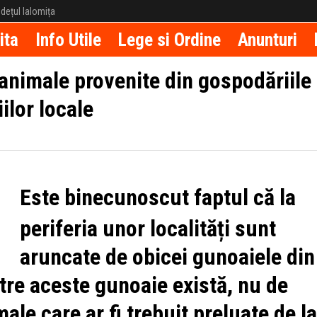
județul Ialomița
ita
Info Utile
Lege si Ordine
Anunturi
animale provenite din gospodăriile
iilor locale
Este binecunoscut faptul că la
periferia unor localități sunt
aruncate de obicei gunoaiele din
ntre aceste gunoaie există, nu de
ale care ar fi trebuit preluate de la