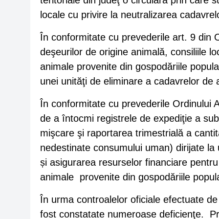
teritoriale din judeţ o circulară prin care su
locale cu privire la neutralizarea cadavre
În conformitate cu prevederile art. 9 din 
deşeurilor de origine animală, consiliile 
animale provenite din gospodăriile populaţi
unei unităţi de eliminare a cadavrelor de 
În conformitate cu prevederile Ordinului A.
de a întocmi registrele de expediţie a s
mişcare şi raportarea trimestrială a cant
nedestinate consumului uman) dirijate la u
și asigurarea resurselor financiare pentr
animale provenite din gospodăriile popula
În urma controalelor oficiale efectuate de 
fost constatate numeroase deficienţe. Pr