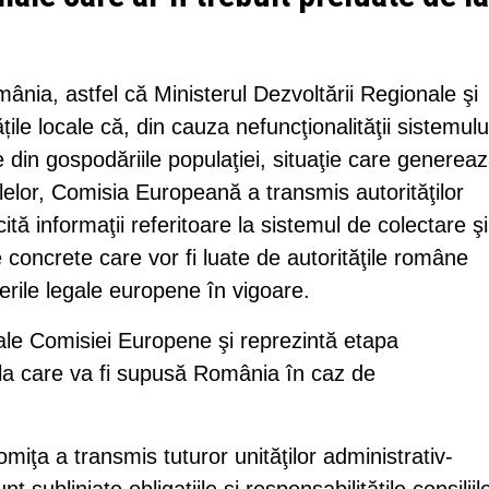
ânia, astfel că Ministerul Dezvoltării Regionale şi
țile locale că, din cauza nefuncţionalităţii sistemulu
 din gospodăriile populaţiei, situaţie care generea
alelor, Comisia Europeană a transmis autorităţilor
tă informaţii referitoare la sistemul de colectare şi
 concrete care vor fi luate de autorităţile române
erile legale europene în vigoare.
ce ale Comisiei Europene şi reprezintă etapa
la care va fi supusă România în caz de
omiţa a transmis tuturor unităţilor administrativ-