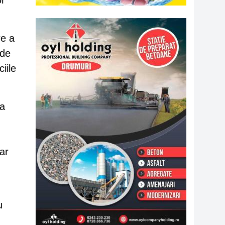
or
:
re a
 de
iile
ia
ar
u