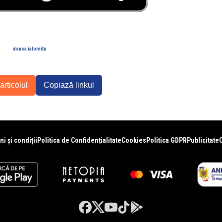
dsvsa ialomita
articolul
Copiază linkul
i și condiții
Politica de Confidențialitate
Cookies
Politica GDPR
Publicitate