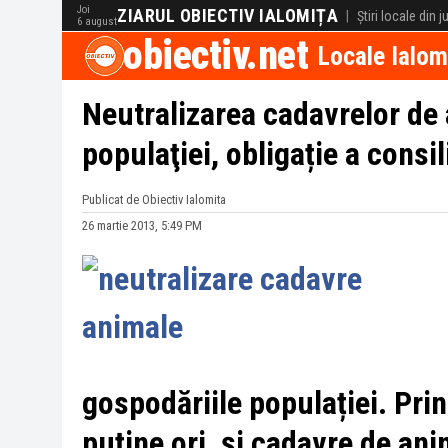
Joi
ZIARUL OBIECTIV IALOMIȚA
|
Știri locale din 
6 august
obiectiv.net
Locale Ialom
Neutralizarea cadavrelor de 
populaţiei, obligație a consil
Publicat de Obiectiv Ialomita
26 martie 2013, 5:49 PM
gospodăriile populației. Pri
puține ori, și cadavre de anim