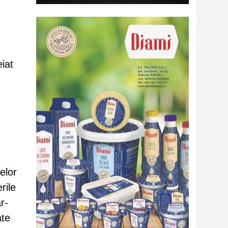
eiat
elor
rile
r-
ate