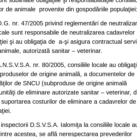
nt subliniate obligaţiile şi responsabilităţile consiliil
lor de animale provenite din gospodăriile populaţiei
O.G. nr. 47/2005 privind reglementări de neutraliza
locale sunt responsabile de neutralizarea cadavrelor
ei şi au obligaţia de a-şi asigura contractual servic
animale, autorizată sanitar – veterinar.
N.S.V.S.A. nr. 80/2005, consiliile locale au obligaţ
ubproduselor de origine animală, a documentelor de
ităţilor de SNCU (subproduse de origine animală
nităţi de eliminare autorizate sanitar – veterinar, d
u suportarea costurilor de eliminare a cadavrelor de
ţiei.
inspectorii D.S.V.S.A. Ialomiţa la consiliile locale a
intre acestea, se află nerespectarea prevederilor