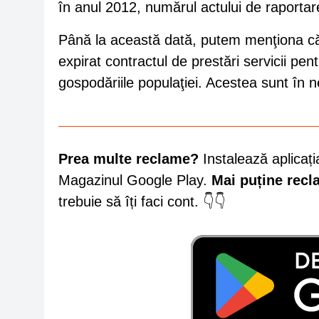
în anul 2012, numărul actului de raporta
Până la această dată, putem menţiona că în 
expirat contractul de prestări servicii pe
gospodăriile populaţiei. Acestea sunt în n
Prea multe reclame?
Instalează aplicați
Magazinul Google Play.
Mai puține rec
trebuie să îți faci cont. 👇👇