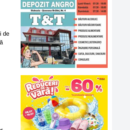
i de
ză