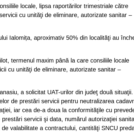
siliile locale, lipsa raportărilor trimestriale către
servicii cu unităţi de eliminare, autorizate sanitar –
tului Ialomița, aproximativ 50% din localităţi au înch
lot, termenul maxim până la care consiliile locale
ii cu unităţi de eliminare, autorizate sanitar –
nasiu, a solicitat UAT-urilor din judeţ două situaţii.
elor de prestări servicii pentru neutralizarea cadavr
iei, iar cea de-a doua la conformităţile cu prevede
prestări servicii şi data, numărul autorizaţiei sanita
 de valabilitate a contractului, cantităţi SNCU pred