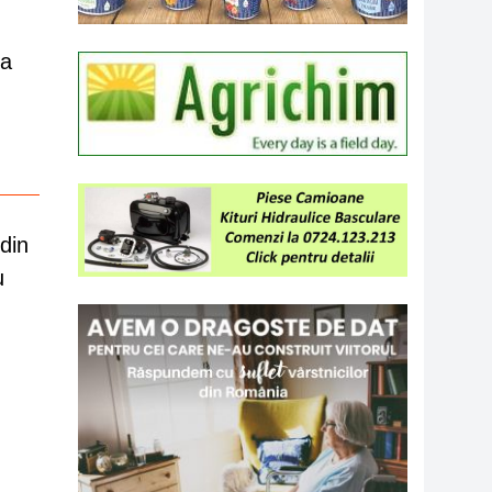
-a
din
u