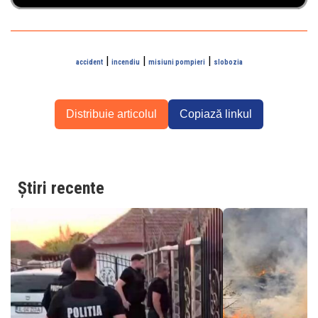
|
|
|
accident
incendiu
misiuni pompieri
slobozia
Distribuie articolul
Copiază linkul
Știri recente