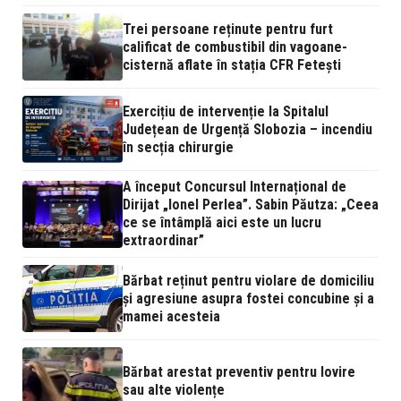
Trei persoane reținute pentru furt
calificat de combustibil din vagoane-
cisternă aflate în stația CFR Fetești
Exercițiu de intervenție la Spitalul
Județean de Urgență Slobozia – incendiu
în secția chirurgie
A început Concursul Internațional de
Dirijat „Ionel Perlea”. Sabin Păutza: „Ceea
ce se întâmplă aici este un lucru
extraordinar”
Bărbat reținut pentru violare de domiciliu
și agresiune asupra fostei concubine și a
mamei acesteia
Bărbat arestat preventiv pentru lovire
sau alte violențe