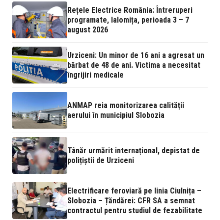
Rețele Electrice România: Întreruperi
programate, Ialomița, perioada 3 – 7
august 2026
Urziceni: Un minor de 16 ani a agresat un
bărbat de 48 de ani. Victima a necesitat
îngrijiri medicale
ANMAP reia monitorizarea calității
aerului în municipiul Slobozia
Tânăr urmărit internațional, depistat de
polițiștii de Urziceni
Electrificare feroviară pe linia Ciulnița –
Slobozia – Țăndărei: CFR SA a semnat
contractul pentru studiul de fezabilitate