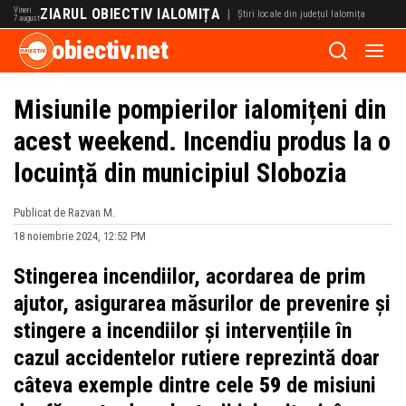
Vineri
ZIARUL OBIECTIV IALOMIȚA
|
Știri locale din județul Ialomița
7 august
obiectiv.net
Misiunile pompierilor ialomițeni din
acest weekend. Incendiu produs la o
locuință din municipiul Slobozia
Publicat de Razvan M.
18 noiembrie 2024, 12:52 PM
Stingerea incendiilor, acordarea de prim
ajutor, asigurarea măsurilor de prevenire și
stingere a incendiilor și intervențiile în
cazul accidentelor rutiere reprezintă doar
câteva exemple dintre cele
59
de misiuni