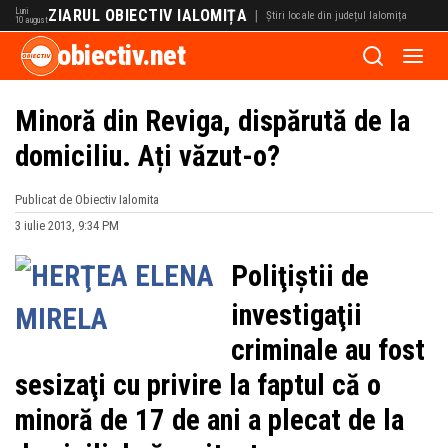
Luni
ZIARUL OBIECTIV IALOMIȚA
|
Știri locale din județul Ialomița
10 august
obiectiv.net
Minoră din Reviga, dispărută de la
domiciliu. Ați văzut-o?
Publicat de Obiectiv Ialomita
3 iulie 2013, 9:34 PM
Poliţiştii de
investigaţii
criminale au fost
sesizaţi cu privire la faptul că o
minoră de 17 de ani a plecat de la