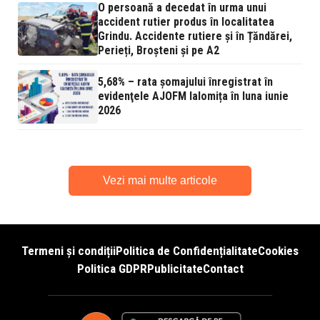
O persoană a decedat în urma unui
accident rutier produs în localitatea
Grindu. Accidente rutiere și în Țăndărei,
Perieți, Broșteni și pe A2
5,68% – rata şomajului înregistrat în
evidenţele AJOFM Ialomița în luna iunie
2026
Vezi mai multe articole
Termeni și condiții
Politica de Confidențialitate
Cookies
Politica GDPR
Publicitate
Contact