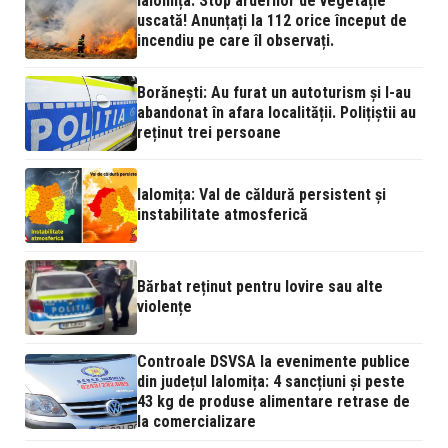
Ialomița: Stop arderilor de vegetație
uscată! Anunțați la 112 orice început de
incendiu pe care îl observați.
Borănești: Au furat un autoturism și l-au
abandonat în afara localității. Polițiștii au
reținut trei persoane
Ialomița: Val de căldură persistent și
instabilitate atmosferică
Bărbat reținut pentru lovire sau alte
violențe
Controale DSVSA la evenimente publice
din județul Ialomița: 4 sancțiuni și peste
43 kg de produse alimentare retrase de
la comercializare