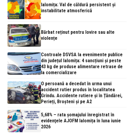
Ialomița: Val de căldură persistent și
instabilitate atmosferică
Bărbat reținut pentru lovire sau alte
violențe
Controale DSVSA la evenimente publice
din județul Ialomița: 4 sancțiuni și peste
43 kg de produse alimentare retrase de
la comercializare
O persoană a decedat în urma unui
accident rutier produs în localitatea
Grindu. Accidente rutiere și în Țăndărei,
Perieți, Broșteni și pe A2
5,68% – rata şomajului înregistrat în
evidenţele AJOFM Ialomița în luna iunie
2026