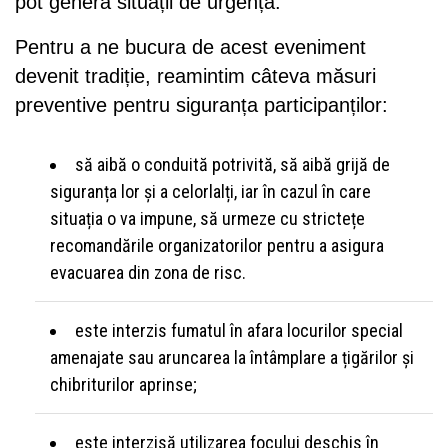
pot genera situații de urgență.
Pentru a ne bucura de acest eveniment
devenit tradiție, reamintim câteva măsuri
preventive pentru siguranța participanților:
să aibă o conduită potrivită, să aibă grijă de
siguranța lor și a celorlalți, iar în cazul în care
situația o va impune, să urmeze cu strictețe
recomandările organizatorilor pentru a asigura
evacuarea din zona de risc.
este interzis fumatul în afara locurilor special
amenajate sau aruncarea la întâmplare a țigărilor și
chibriturilor aprinse;
este interzisă utilizarea focului deschis în