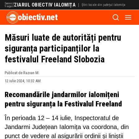
Duminică
ZIARUL OBIECTIV IALOMIȚA
|
Știri locale din județul Ialomița
9 august
obiectiv.net
Măsuri luate de autorități pentru
siguranța participanților la
festivalul Freeland Slobozia
Publicat de Razvan M.
12 iulie 2024, 10:32 AM
Recomandările jandarmilor ialomițeni
pentru
siguranța la Festivalul Freeland
În perioada 12 – 14 iulie, Inspectoratul de
Jandarmi Județean Ialomița va coordona, din
punct de vedere al asigurării ordinii și liniștii