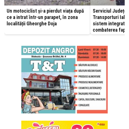
Un motociclist și-a pierdut viața după
Serviciul Județea
ce a intrat într-un parapet, în zona
Transporturi Ialomița – A
localității Gheorghe Doja
sistem integrat, 
combaterea fapte