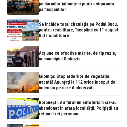
jandarmilor ialomițeni pentru siguranța
participanților
Se închide total circulația pe Podul Bucu,
pentru reabilitare, începând cu 11 august.
Ruta ocolitoare
Acțiune cu efective mărite, de tip razie,
în municipiul Slobozia
Ialomița: Stop arderilor de vegetație
uscată! Anunțați la 112 orice început de
incendiu pe care îl observați.
Borănești: Au furat un autoturism și l-au
abandonat în afara localității. Polițiștii au
reținut trei persoane