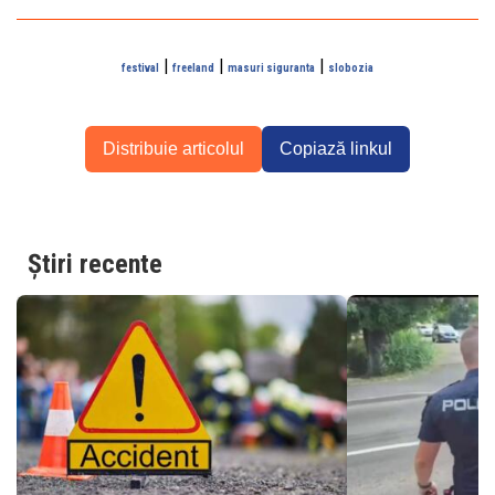
|
|
|
festival
freeland
masuri siguranta
slobozia
Distribuie articolul
Copiază linkul
Știri recente