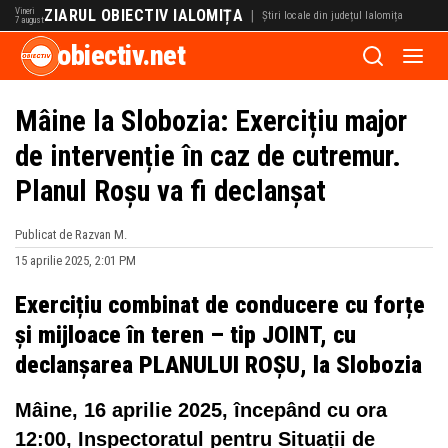
Vineri
ZIARUL OBIECTIV IALOMIȚA
|
Știri locale din județul Ialomița
7 august
obiectiv.net
Mâine la Slobozia: Exercițiu major
de intervenție în caz de cutremur.
Planul Roșu va fi declanșat
Publicat de Razvan M.
15 aprilie 2025, 2:01 PM
Exercițiu combinat de conducere cu forțe
și mijloace în teren – tip JOINT, cu
declanșarea PLANULUI ROȘU, la Slobozia
Mâine, 16 aprilie 2025, începând cu ora
12:00, Inspectoratul pentru Situații de