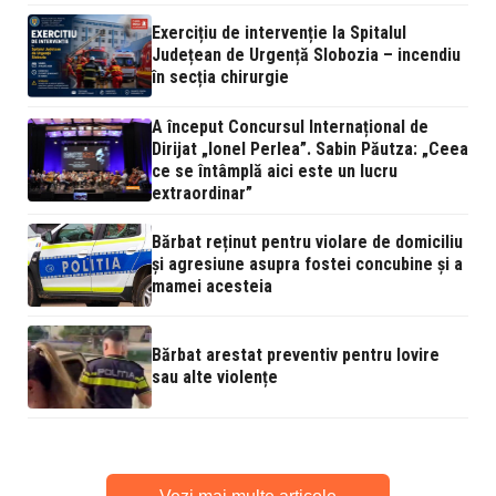
Exercițiu de intervenție la Spitalul
Județean de Urgență Slobozia – incendiu
în secția chirurgie
A început Concursul Internațional de
Dirijat „Ionel Perlea”. Sabin Păutza: „Ceea
ce se întâmplă aici este un lucru
extraordinar”
Bărbat reținut pentru violare de domiciliu
și agresiune asupra fostei concubine și a
mamei acesteia
Bărbat arestat preventiv pentru lovire
sau alte violențe