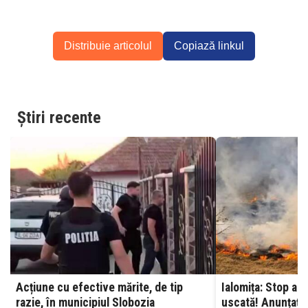
Distribuie articolul
Copiază linkul
Știri recente
Acțiune cu efective mărite, de tip
Ialomița: Stop ard
razie, în municipiul Slobozia
uscată! Anunțați 