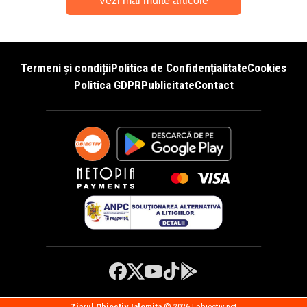
Vezi mai multe articole
Termeni și condiții
Politica de Confidențialitate
Cookies
Politica GDPR
Publicitate
Contact
Ziarul Obiectiv Ialomita
© 2026 | obiectiv.net