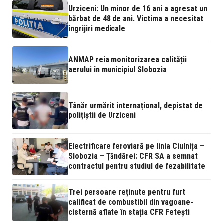
Urziceni: Un minor de 16 ani a agresat un
bărbat de 48 de ani. Victima a necesitat
îngrijiri medicale
ANMAP reia monitorizarea calității
aerului în municipiul Slobozia
Tânăr urmărit internațional, depistat de
polițiștii de Urziceni
Electrificare feroviară pe linia Ciulnița –
Slobozia – Țăndărei: CFR SA a semnat
contractul pentru studiul de fezabilitate
Trei persoane reținute pentru furt
calificat de combustibil din vagoane-
cisternă aflate în stația CFR Fetești