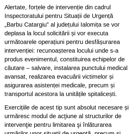
Alertate, forțele de intervenție din cadrul
Inspectoratului pentru Situații de Urgență
„Barbu Catargiu” al județului Ialomița se vor
deplasa la locul solicitării și vor executa
următoarele operațiuni pentru desfășurarea
intervenției: recunoașterea locului unde s-a
produs evenimentul, constituirea echipelor de
căutare – salvare, instalarea punctului medical
avansat, realizarea evacuării victimelor și
asigurarea asistenței medicale, precum și
transportul acestora la unitățile spitalicești.
Exercițiile de acest tip sunt absolut necesare și
urmăresc modul de acţiune al structurilor de
intervenţie pentru limitarea şi înlăturarea
urmărilor unor situaţii de urgenţă, precum şi