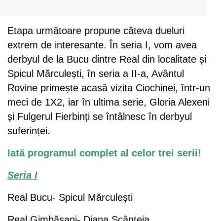
Etapa următoare propune câteva dueluri
extrem de interesante. În seria I, vom avea
derbyul de la Bucu dintre Real din localitate și
Spicul Mărculești, în seria a II-a, Avântul
Rovine primește acasă vizita Ciochinei, într-un
meci de 1X2, iar în ultima serie, Gloria Alexeni
și Fulgerul Fierbinți se întâlnesc în derbyul
suferinței.
Iată programul complet al celor trei serii!
Seria I
Real Bucu- Spicul Mărculești
Real Gimbășani- Diana Scânteia