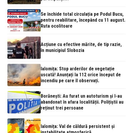
Se închide total circulația pe Podul Bucu,
pentru reabilitare, începând cu 11 august.
Ruta ocolitoare
Acțiune cu efective mărite, de tip razie,
în municipiul Slobozia
Ialomița: Stop arderilor de vegetație
uscată! Anunțați la 112 orice început de
incendiu pe care îl observați.
Borănești: Au furat un autoturism și l-au
abandonat în afara localității. Polițiștii au
reținut trei persoane
Ialomița: Val de căldură persistent și
instabilitate atmosferică