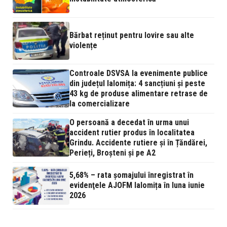
Bărbat reținut pentru lovire sau alte
violențe
Controale DSVSA la evenimente publice
din județul Ialomița: 4 sancțiuni și peste
43 kg de produse alimentare retrase de
la comercializare
O persoană a decedat în urma unui
accident rutier produs în localitatea
Grindu. Accidente rutiere și în Țăndărei,
Perieți, Broșteni și pe A2
5,68% – rata şomajului înregistrat în
evidenţele AJOFM Ialomița în luna iunie
2026