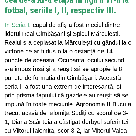
fotbal, seriile I, II, respectiv III.
În Seria I
, capul de afiș a fost meciul dintre
liderul Real Gimbășani și Spicul Mărculești.
Realul s-a deplasat la Mărculești cu gândul la o
victorie ce ar fi dus-o la o distanță de 14
puncte de aceasta. Ocupanta locului secund,
s-a impus însă și a reușit să se apropie la 8
puncte de formația din Gimbășani. Această
seria I, a fost una extrem de interesantă, și
prin prisma faptului că gazdele au reușit să se
impună în toate meciurile. Agronomia II Bucu a
trecut acasă de Ialomița Sudiți cu scorul de 3-
1, Diana Scânteia a câștigat derbyul suferinței
cu Viitorul Ialomița, scor 3-2, iar Viitorul Valea