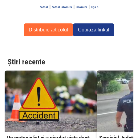
|
|
|
fotbal
fotbal ialomita
ialomita
liga 5
Distribuie articolul
Copiază linkul
Știri recente
Un motociclist și-a pierdut viața după
Serviciul Județea