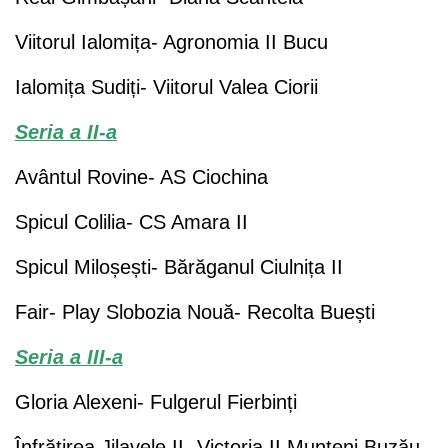
Viitorul Ialomița- Agronomia II Bucu
Ialomița Sudiți- Viitorul Valea Ciorii
Seria a II-a
Avântul Rovine- AS Ciochina
Spicul Colilia- CS Amara II
Spicul Miloșești- Bărăganul Ciulnița II
Fair- Play Slobozia Nouă- Recolta Buești
Seria a III-a
Gloria Alexeni- Fulgerul Fierbinți
Înfrățirea Jilavele II- Victoria II Munteni Buzău