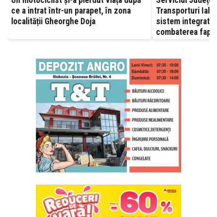
ce a intrat într-un parapet, în zona
Transporturi Ialomița – A
localității Gheorghe Doja
sistem integrat, 
combaterea fapte