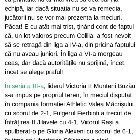
echipă, iar dacă situația nu se va remedia,
jucătorii nu se vor mai prezenta la meciuri.
Păcat! E cu atât mai trist, ținând cont de faptul
că, un lot valoros precum Colilia, a fost nevoit
să se retragă din liga a IV-a, din pricina faptului
că nu aveau juniori. În liga a VI-a mergeau
ceas, dar dacă autoritățile nu sprijină, încet,
încet se alege praful!
În seria a III-a
, liderul Victoria II Munteni Buzău
s-a impus pe propriul teren, în meciul disputat
în compania formației Athletic Valea Măcrișului
cu scorul de 2-1, Fulgerul Fierbinți a trecut de
Înfrățirea II Jilavele cu 4-1, Viitorul Rași a
spulberat-o pe Gloria Alexeni cu scorul de 6-1,