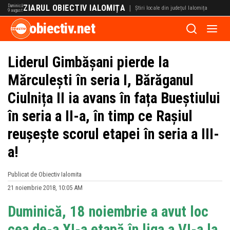
Duminică
ZIARUL OBIECTIV IALOMIȚA
|
Știri locale din județul Ialomița
9 august
obiectiv.net
Liderul Gimbășani pierde la
Mărculești în seria I, Bărăganul
Ciulnița II ia avans în fața Bueștiului
în seria a II-a, în timp ce Rașiul
reușește scorul etapei în seria a III-
a!
Publicat de Obiectiv Ialomita
21 noiembrie 2018, 10:05 AM
Duminică, 18 noiembrie a avut loc
cea de-a XI-a etapă în liga a VI-a la