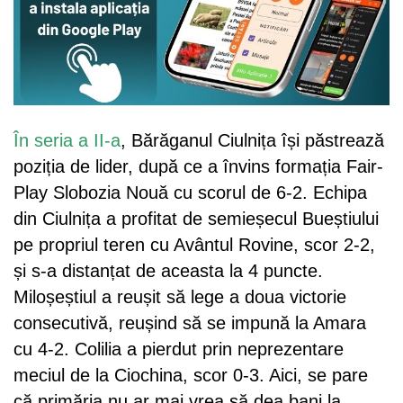
În seria a II-a
, Bărăganul Ciulnița își păstrează
poziția de lider, după ce a învins formația Fair-
Play Slobozia Nouă cu scorul de 6-2. Echipa
din Ciulnița a profitat de semieșecul Bueștiului
pe propriul teren cu Avântul Rovine, scor 2-2,
și s-a distanțat de aceasta la 4 puncte.
Miloșeștiul a reușit să lege a doua victorie
consecutivă, reușind să se impună la Amara
cu 4-2. Colilia a pierdut prin neprezentare
meciul de la Ciochina, scor 0-3. Aici, se pare
că primăria nu ar mai vrea să dea bani la